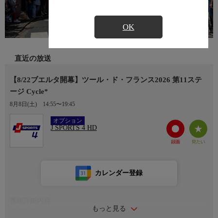
OK
直近の放送
【8/22ブエルタ開幕】ツール・ド・フランス2026 第11ステ
ージ Cycle*
8月8日(土)
14:55〜19:45
Ch.408
オプション
J SPORTS 4 HD
カレンダー登録
番組詳細内容
もっと見る
番組内容