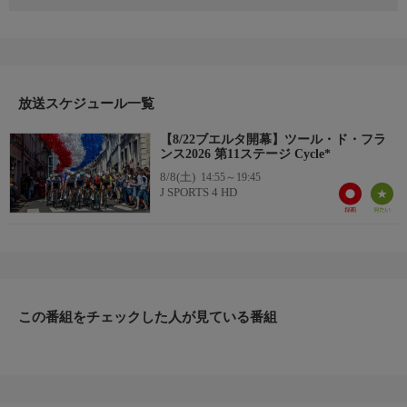
世界三大スポーツイベントの一つといわれるツール・ド・フラン
ス。総合優勝の証“マイヨ・ジョーヌ”に袖を通すため、有力選手
たちが熱い火花を散らす。
美しいコース、沿道の熱狂的なファン、そしてその中を疾走する
放送スケジュール一覧
選手たち。その全てが世界最高峰！
【8/22ブエルタ開幕】ツール・ド・フラ
【ツール・ド・フランス中継HP】
ンス2026 第11ステージ Cycle*
https://www.jsports.co.jp/cycle/tour/
8/8(土)
14:55～19:45
J SPORTS 4 HD
この番組をチェックした人が見ている番組