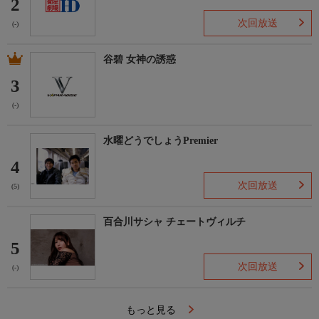
2
次回放送
(-)
谷碧 女神の誘惑
3
(-)
水曜どうでしょうPremier
4
次回放送
(5)
百合川サシャ チェートヴィルチ
5
次回放送
(-)
もっと見る