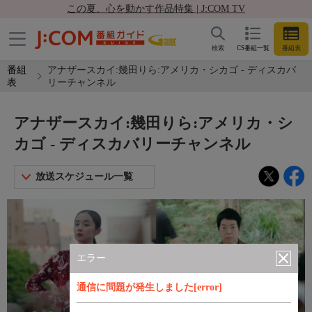
この夏、心を動かす作品特集 | J:COM TV
検索
CS番組一覧
番組表
番組
アナザースカイ:幾田りら:アメリカ・シカゴ - ディスカバ
表
リーチャンネル
アナザースカイ:幾田りら:アメリカ・シ
カゴ - ディスカバリーチャンネル
放送スケジュール一覧
エラー
通信に問題が発生しました[error]