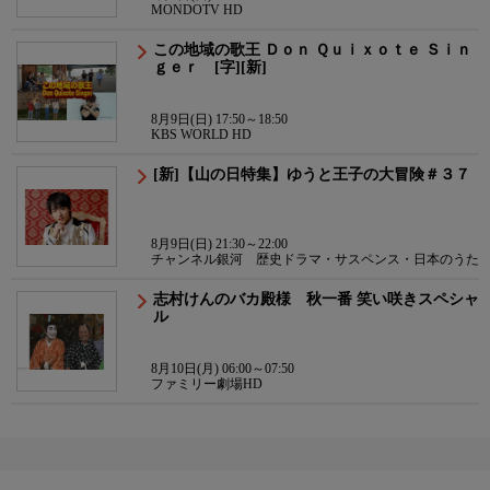
MONDOTV HD
この地域の歌王 Ｄｏｎ Ｑｕｉｘｏｔｅ Ｓｉｎ
ｇｅｒ [字][新]
8月9日(日) 17:50～18:50
KBS WORLD HD
[新]【山の日特集】ゆうと王子の大冒険＃３７
8月9日(日) 21:30～22:00
チャンネル銀河 歴史ドラマ・サスペンス・日本のうた
志村けんのバカ殿様 秋一番 笑い咲きスペシャ
ル
8月10日(月) 06:00～07:50
ファミリー劇場HD