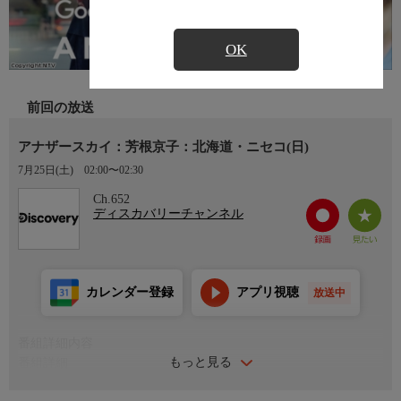
OK
前回の放送
アナザースカイ：芳根京子：北海道・ニセコ(日)
7月25日(土)
02:00〜02:30
Ch.652
ディスカバリーチャンネル
カレンダー登録
アプリ視聴
放送中
番組詳細内容
もっと見る
番組詳細
今日のゲストは女優の芳根京子さん。大寒波の中、母方の実家が