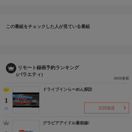
ある北海道のニセコに向かった。幼い頃から祖父母に会うために
訪れたこの地には、家族との思い出が詰まっている。祖父母を通
して知り合った心許せる人や懐かしい家との再会。このためにニ
セコに帰ってきた。ドラマの初出演からキャリアを重ね、朝ドラ
のヒロインなど、10代で女優として大役を担ってきた。活躍を楽
この番組をチェックした人が見ている番組
しみにしてくれていた祖父母は、その姿を見ることなく旅
番組詳細
立った。寂しくないと言えば嘘になる。でも祖父母と過ごしたあ
の日々は、この場所で色褪せずに残っている。次に訪れる時、ど
んな報告ができるだろう。芳根さんは感謝の気持ちを忘れず、一
歩一歩前に進んでいく。ＭＣ：今田耕司、中条あやみ
リモート録画予約ランキング
(バラエティ)
08/06更新
ドライブインらーめん探訪
1
次回放送
(2)
グラビアアイドル最前線!