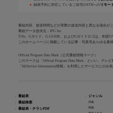
録画予約に対応しているご自宅のSTBへの
リモー
番組内容、放送時間などが実際の放送内容と異なる場合が
番組データ提供元：IPG Inc.
TiVo、Gガイド、G-GUIDE、およびGガイドロゴは、米国T
このホームページに掲載している記事・写真等あらゆる素
Official Program Data Mark（公式番組情報マーク）
このマークは「Official Program Data Mark」といい
「SI(Service Information)情報」を利用したサービ
番組表
ジャンル
番組検索
洋画
邦画
番組表・チラシPDF