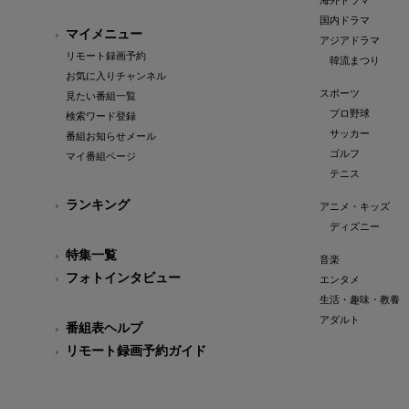
海外ドラマ
国内ドラマ
マイメニュー
アジアドラマ
リモート録画予約
韓流まつり
お気に入りチャンネル
スポーツ
見たい番組一覧
プロ野球
検索ワード登録
サッカー
番組お知らせメール
ゴルフ
マイ番組ページ
テニス
ランキング
アニメ・キッズ
ディズニー
特集一覧
音楽
フォトインタビュー
エンタメ
生活・趣味・教養
アダルト
番組表ヘルプ
リモート録画予約ガイド