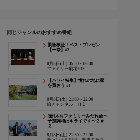
同じジャンルのおすすめ番組
緊急検証！ベストプレゼン
【一挙】#3
8月8日(土) 05:50～06:00
ファミリー劇場HD
【ハワイ特集】憧れの地に家
を買おう #1
8月8日(土) 21:00～22:00
旅チャンネル ＨＤ
[新]木村ファミリーみだれ旅〜
予定調和はキライです〜２＃
２
8月8日(土) 21:30～22:00
チャンネル銀河 歴史ドラマ・