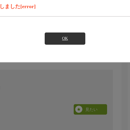
した[error]
OK
見たい