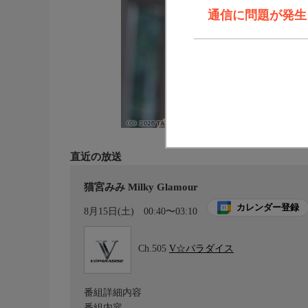
通信に問題が発生しま
直近の放送
猫宮みみ Milky Glamour
カレンダー登録
8月15日(土)
00:40〜03:10
Ch.505
V☆パラダイス
番組詳細内容
番組内容