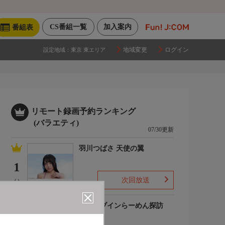
CS番組一覧
加入案内
番組表
地域変更
ログイン
設定地域：
東京 東エリア
リモート録画予約ランキング
(バラエティ)
07/30更新
羽川つばさ 天使の翼
1
次回放送
(-)
ドライブインらーめん探訪
2