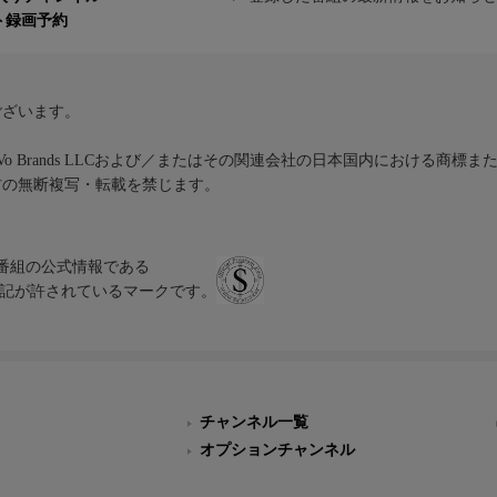
ト録画予約
ございます。
iVo Brands LLCおよび／またはその関連会社の日本国内における商標
材の無断複写・転載を禁じます。
、テレビ番組の公式情報である
スにのみ表記が許されているマークです。
チャンネル一覧
オプションチャンネル