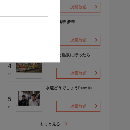
次回放送
(2)
ゆめの凛華 夢華
3
次回放送
(-)
あなたと温泉に行ったら…
4
次回放送
(-)
水曜どうでしょうPremier
5
次回放送
(4)
もっと見る