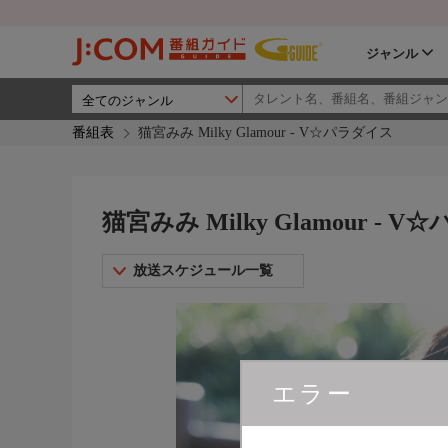
ジャンル
番組表
猫宮みみ Milky Glamour - V☆パラダイス
猫宮みみ Milky Glamour - 
放送スケジュール一覧
エラー