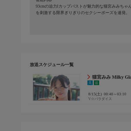
93cmの迫力Iカップバストが魅力的な猫宮みみち
を刺激する限界ぎりぎりのセクシーポーズを連発。
放送スケジュール一覧
猫宮みみ Milky Gl
見
追
8/15(土)
00:40～03:10
V☆パラダイス