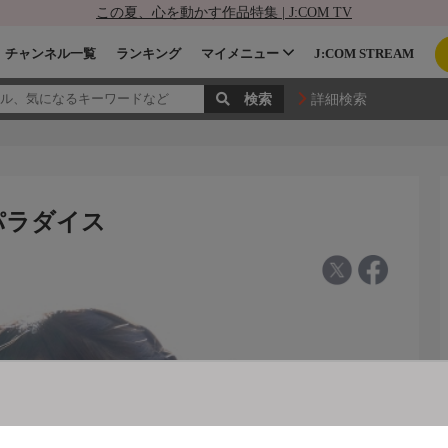
この夏、心を動かす作品特集 | J:COM TV
チャンネル一覧
ランキング
マイメニュー
J:COM STREAM
詳細検索
V☆パラダイス