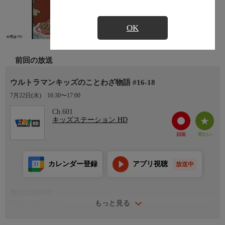
OK
前回の放送
ウルトラマンキッズのことわざ物語 #16-18
7月22日(水)
16:30〜17:00
Ch.601
キッズステーション HD
カレンダー登録
アプリ視聴
放送中
番組詳細内容
もっと見る
番組内容１／３
出演:山田恭子、潘恵子、菅谷政子、つかせのりこ、上村典子、