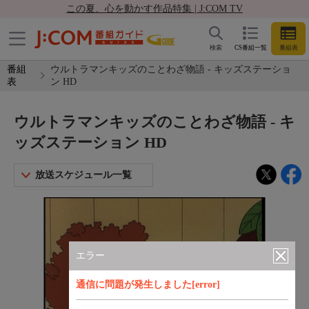
この夏、心を動かす作品特集 | J:COM TV
検索
CS番組一覧
番組表
番組
ウルトラマンキッズのことわざ物語 - キッズステーショ
表
ン HD
ウルトラマンキッズのことわざ物語 - キ
ッズステーション HD
放送スケジュール一覧
エラー
通信に問題が発生しました[error]