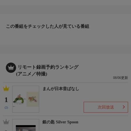
鈴木富子、大竹宏、肝付兼太、青野武、吉村光夫、他
制作:1986年
番組内容２／３
円谷プロの「ウルトラマン」から派生したアニメキャラクター・
ウルトラマンキッズのキャラクター達が、毎回ことわざに沿った
この番組をチェックした人が見ている番組
日常の話を展開。
ラストにはその回をおさらいしてことわざを紹介する“ことわざ
ワンポイント”のコーナーがある。
番組内容３／３
＃１６「パーティーはもうグッタリ！」＃１７「ピコのハートを
奪っちゃえ！」＃１８「嵐の中の青春だーい！」
リモート録画予約ランキング
(アニメ／特撮)
08/06更新
まんが日本昔ばなし
1
次回放送
(2)
銀の匙 Silver Spoon