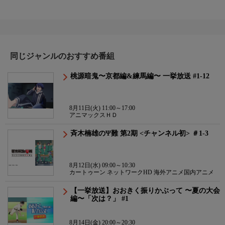
同じジャンルのおすすめ番組
桃源暗鬼〜京都編&練馬編〜 一挙放送 #1-12
8月11日(火) 11:00～17:00
アニマックスＨＤ
斉木楠雄のΨ難 第2期 <チャンネル初> ＃1-3
8月12日(水) 09:00～10:30
カートゥーン ネットワークHD 海外アニメ国内アニメ
【一挙放送】おおきく振りかぶって 〜夏の大会
編〜「次は？」 #1
8月14日(金) 20:00～20:30