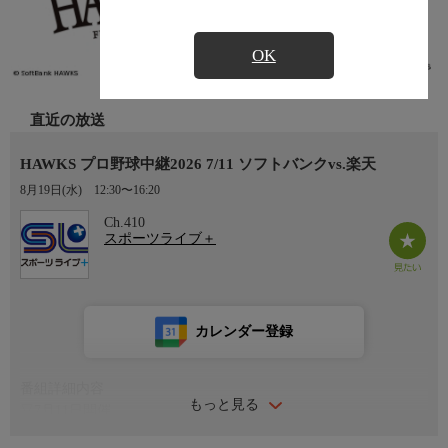
OK
直近の放送
HAWKS プロ野球中継2026 7/11 ソフトバンクvs.楽天
8月19日(水)
12:30〜16:20
Ch.410
スポーツライブ＋
カレンダー登録
番組詳細内容
もっと見る
▽7月11日開催
解説/実況：若菜嘉晴/石黒新平