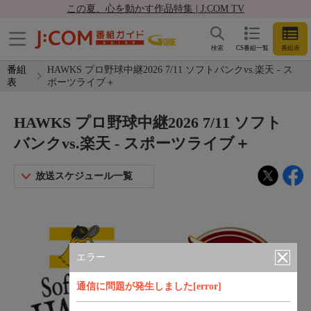
この夏、心を動かす作品特集 | J:COM TV
検索
CS番組一覧
番組表
番組
HAWKS プロ野球中継2026 7/11 ソフトバンクvs.楽天 - ス
表
ポーツライブ＋
HAWKS プロ野球中継2026 7/11 ソフト
バンクvs.楽天 - スポーツライブ＋
放送スケジュール一覧
エラー
通信に問題が発生しました[error]