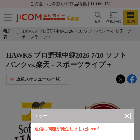
この夏、心を動かす作品特集 | J:COM TV
検索
CS番組一覧
番組表
番組
HAWKS プロ野球中継2026 7/10 ソフトバンクvs.楽天 - ス
表
ポーツライブ＋
HAWKS プロ野球中継2026 7/10 ソフト
バンクvs.楽天 - スポーツライブ＋
放送スケジュール一覧
エラー
通信に問題が発生しました[error]