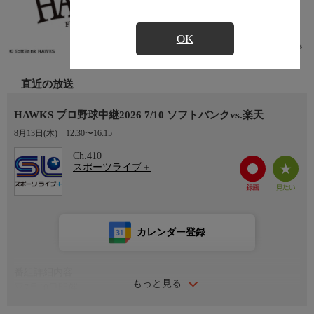
OK
直近の放送
HAWKS プロ野球中継2026 7/10 ソフトバンクvs.楽天
8月13日(木)
12:30〜16:15
Ch.410
スポーツライブ＋
カレンダー登録
番組詳細内容
もっと見る
▽7月10日開催
解説/実況：攝津正/石黒新平