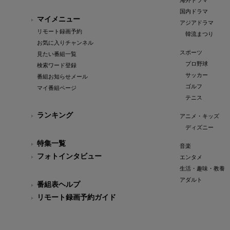
海外ドラマ
国内ドラマ
マイメニュー
アジアドラマ
リモート録画予約
韓流まつり
お気に入りチャンネル
スポーツ
見たい番組一覧
プロ野球
検索ワード登録
サッカー
番組お知らせメール
ゴルフ
マイ番組ページ
テニス
ランキング
アニメ・キッズ
ディズニー
特集一覧
音楽
フォトインタビュー
エンタメ
生活・趣味・教養
アダルト
番組表ヘルプ
リモート録画予約ガイド