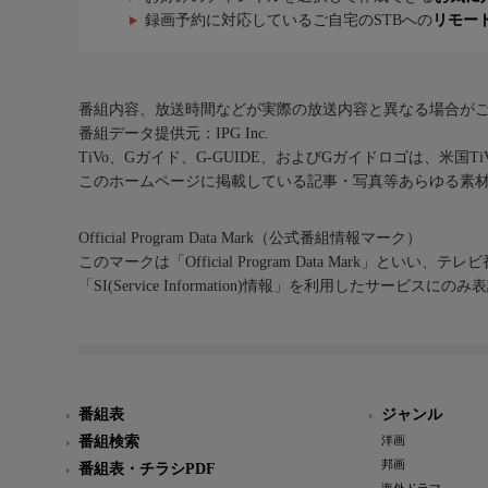
録画予約に対応しているご自宅のSTBへの
リモー
番組内容、放送時間などが実際の放送内容と異なる場合が
番組データ提供元：IPG Inc.
TiVo、Gガイド、G-GUIDE、およびGガイドロゴは、米国T
このホームページに掲載している記事・写真等あらゆる素
Official Program Data Mark（公式番組情報マーク）
このマークは「Official Program Data Mark」といい
「SI(Service Information)情報」を利用したサービ
番組表
ジャンル
番組検索
洋画
邦画
番組表・チラシPDF