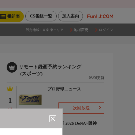
CS番組一覧
加入案内
番組表
地域変更
ログイン
設定地域：
東京 東エリア
リモート録画予約ランキング
(スポーツ)
08/06更新
プロ野球ニュース
1
次回放送
(1)
プロ野球 2026 DeNA×阪神
2