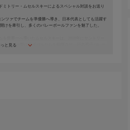
ドミトリー・ムセルスキーによるスペシャル対談をお送り
Aのモンツァでチームを準優勝へ導き、日本代表としても活躍す
の幕開けを牽引し、多くのバレーボールファンを魅了した。
ムを世界一へ導いたムセルスキーは、2018年にサントリー
高さから放つ一撃はライバルたちを戦慄させ、日本男子バレー
もっと見る
スキーは現役を引退し、ともにチームに別れを告げた二人。互
ンバーズで過ごしたシーズンを振り返るほか、いまだから
り合う。
報満載！