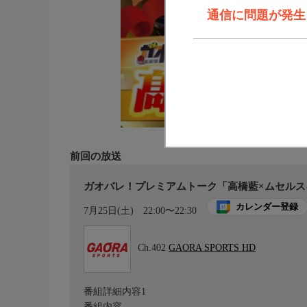
通信に問題が発生しま
前回の放送
ガオバレ！プレミアムトーク「高橋藍×ムセルス
カレンダー登録
7月25日(土)
22:00〜22:30
Ch.402
GAORA SPORTS HD
番組詳細内容1
番組内容