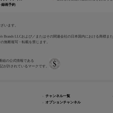
ト録画予約
ございます。
iVo Brands LLCおよび／またはその関連会社の日本国内における商標
材の無断複写・転載を禁じます。
、テレビ番組の公式情報である
スにのみ表記が許されているマークです。
チャンネル一覧
オプションチャンネル