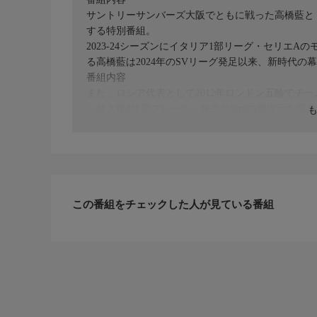
サントリーサンバーズ大阪でともに戦った高橋藍と
する特別番組。
2023-24シーズンにイタリア1部リーグ・セリエ
る高橋藍は2024年のSVリーグ発足以来、新時代
番組内容
また、ロシア代表として2012年ロンドン五輪でチー
へ加入後8年間プレーし、身長218cmの異次元な
界の躍進に貢献した。
番組内容
2025-26シーズンをもって高橋藍は退団、ムセル
いをリスペクトし合う高橋藍とムセルスキーが、サ
こそ質問したいこと、今後についてなど胸の内を語
出演者
この番組をチェックした人が見ている番組
高橋藍、ドミトリー・ムセルスキー
放送局
【スポーツ満載365日！GAORA SPORTS】
番組の詳細やプレゼントなど、ホームページには情
https://www.gaora.co.jp/
XやInstagramでも番組情報を発信中！