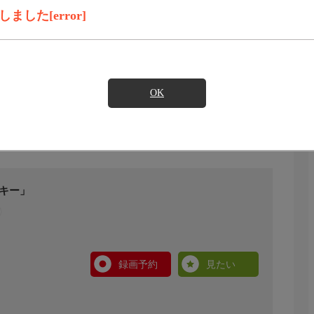
した[error]
OK
キー」
録画予約
見たい