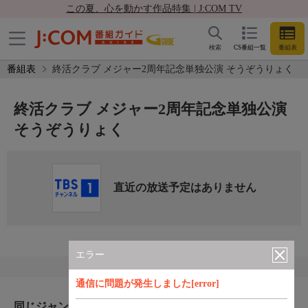
この夏、心を動かす作品特集 | J:COM TV
検索
CS番組一覧
番組表
番組表
終活クラブ メジャー2周年記念単独公演 そうぞうりょく
終活クラブ メジャー2周年記念単独公演
そうぞうりょく
直近の放送予定はありません
エラー
通信に問題が発生しました[error]
同じジャンルのおすすめ番組