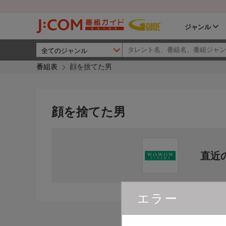
ジャンル
番組表
顔を捨てた男
顔を捨てた男
直近
エラー