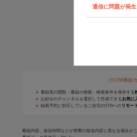
通信に問題が発生しま
J:COM番
番組表の閲覧・番組の検索・検索条件を保存する
お好みのチャンネルを選択して作成できる
お気に
録画予約に対応しているご自宅のSTBへの
リモー
番組内容、放送時間などが実際の放送内容と異なる場合が