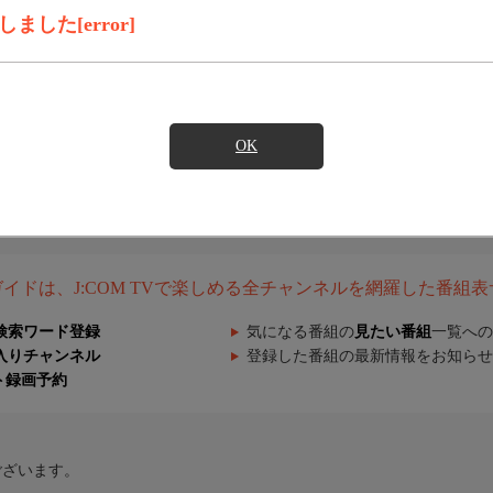
した[error]
OK
組ガイドは、J:COM TVで楽しめる全チャンネルを網羅した番組
検索ワード登録
気になる番組の
見たい番組
一覧への
入りチャンネル
登録した番組の最新情報をお知らせ
ト録画予約
ございます。