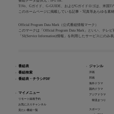
番組データ提供元：IPG Inc.
TiVo、Gガイド、G-GUIDE、およびGガイドロゴは、米国T
このホームページに掲載している記事・写真等あらゆる素
Official Program Data Mark（公式番組情報マーク）
このマークは「Official Program Data Mark」といい
「SI(Service Information)情報」を利用したサービ
番組表
ジャンル
番組検索
洋画
邦画
番組表・チラシPDF
海外ドラマ
国内ドラマ
マイメニュー
アジアドラマ
リモート録画予約
韓流まつり
お気に入りチャンネル
スポーツ
見たい番組一覧