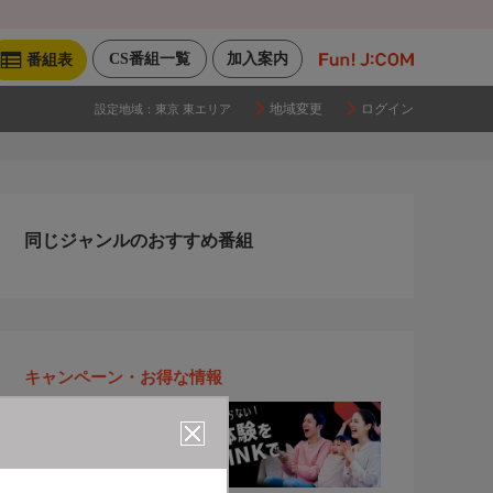
CS番組一覧
加入案内
番組表
地域変更
ログイン
設定地域：
東京 東エリア
同じジャンルのおすすめ番組
キャンペーン・お得な情報