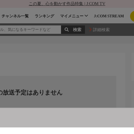
この夏、心を動かす作品特集 | J:COM TV
チャンネル一覧
ランキング
マイメニュー
J:COM STREAM
詳細検索
の放送予定はありません