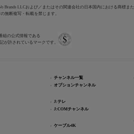
iVo Brands LLCおよび／またはその関連会社の日本国内における商標
材の無断複写・転載を禁じます。
、テレビ番組の公式情報である
スにのみ表記が許されているマークです。
チャンネル一覧
オプションチャンネル
J:テレ
J:COMチャンネル
ケーブル4K