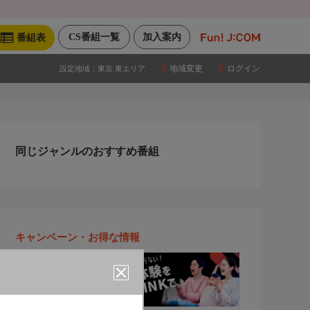
CS番組一覧
加入案内
番組表
地域変更
ログイン
設定地域：
東京 東エリア
同じジャンルのおすすめ番組
キャンペーン・お得な情報