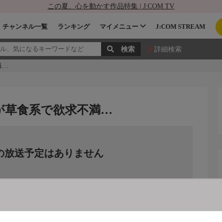
この夏、心を動かす作品特集 | J:COM TV
チャンネル一覧
ランキング
マイメニュー
J:COM STREAM
詳細検索
満…
が草食系で欲求不満…
の放送予定はありません