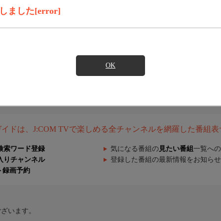
した[error]
OK
組ガイドは、J:COM TVで楽しめる全チャンネルを網羅した番組
検索ワード登録
気になる番組の
見たい番組
一覧への
入りチャンネル
登録した番組の最新情報をお知らせ
ト録画予約
ございます。