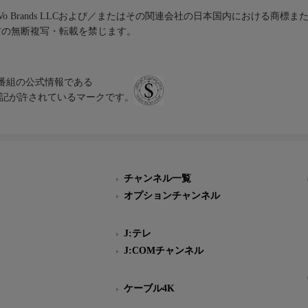
iVo Brands LLCおよび／またはその関連会社の日本国内における商標
材の無断複写・転載を禁じます。
、テレビ番組の公式情報である
スにのみ表記が許されているマークです。
チャンネル一覧
オプションチャンネル
J:テレ
J:COMチャンネル
ケーブル4K