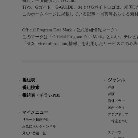
番組データ提供元：IPG Inc.
TiVo、Gガイド、G-GUIDE、およびGガイドロゴは、米国T
このホームページに掲載している記事・写真等あらゆる素
Official Program Data Mark（公式番組情報マーク）
このマークは「Official Program Data Mark」といい
「SI(Service Information)情報」を利用したサービ
番組表
ジャンル
番組検索
洋画
邦画
番組表・チラシPDF
海外ドラマ
国内ドラマ
マイメニュー
アジアドラマ
リモート録画予約
韓流まつり
お気に入りチャンネル
スポーツ
見たい番組一覧