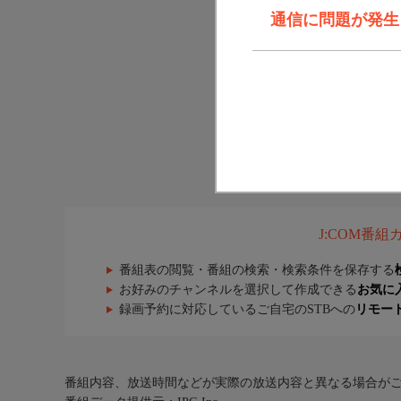
通信に問題が発生しま
J:COM番
番組表の閲覧・番組の検索・検索条件を保存する
お好みのチャンネルを選択して作成できる
お気に
録画予約に対応しているご自宅のSTBへの
リモー
番組内容、放送時間などが実際の放送内容と異なる場合が