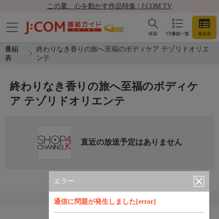
この夏、心を動かす作品特集 | J:COM TV
検索
CS番組一覧
番組表
番組
終わりなき香りの旅へ至福のボディケア テゾリドオリエ
表
ンテ
終わりなき香りの旅へ至福のボディケ
ア テゾリドオリエンテ
直近の放送予定はありません
エラー
通信に問題が発生しました[error]