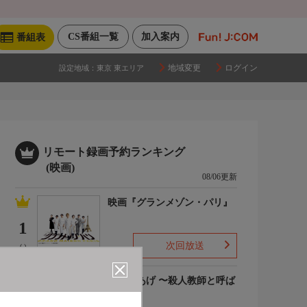
CS番組一覧
加入案内
番組表
地域変更
ログイン
設定地域：
東京 東エリア
リモート録画予約ランキング
(映画)
08/06更新
映画『グランメゾン・パリ』
1
次回放送
(-)
でっちあげ 〜殺人教師と呼ば
れた男
2