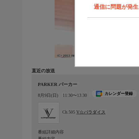
通信に問題が発生しま
直近の放送
PARKER パーカー
カレンダー登録
8月9日(日)
11:30〜13:30
Ch.505
V☆パラダイス
番組詳細内容
番組内容