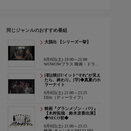
同じジャンルのおすすめ番組
大脱出 【シリーズ一挙】
8月8日(土) 19:00～21:00
WOWOWプラス 映画・ドラ
マ・スポーツ・音楽
[初][映]IT/イット“それ”が見え
たら、終わり。[字]◆真夏のホ
ラーナイト
8月8日(土) 21:00～23:25
Dlife（ディーライフ）
映画『グランメゾン・パリ』
【木村拓哉 鈴木京香出演】
◆NECO初◆
8月8日(土) 21:00～23:15
映画･チャンネルNECO-HD