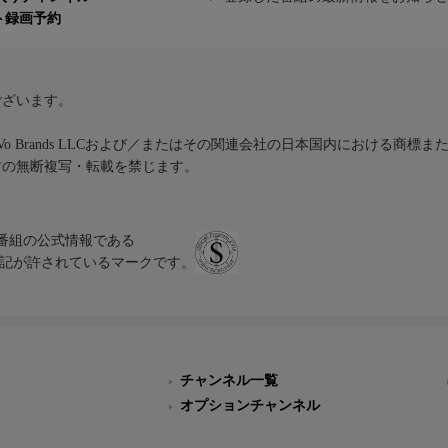
ト録画予約
ございます。
iVo Brands LLCおよび／またはその関連会社の日本国内における商標
材の無断複写・転載を禁じます。
、テレビ番組の公式情報である
スにのみ表記が許されているマークです。
チャンネル一覧
オプションチャンネル