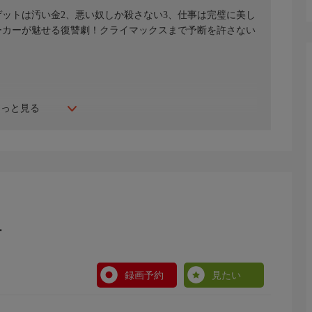
ゲットは汚い金2、悪い奴しか殺さない3、仕事は完璧に美し
ーカーが魅せる復讐劇！クライマックスまで予断を許さない
もっと見る
ー
録画予約
見たい