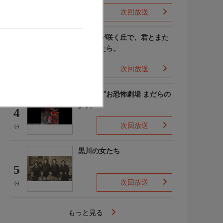
次回放送
(4)
あの花が咲く丘で、君とまた
出会えたら。
3
次回放送
(-)
楳図かずお恐怖劇場 まだらの
少女
4
次回放送
(-)
黒川の女たち
5
次回放送
(-)
もっと見る