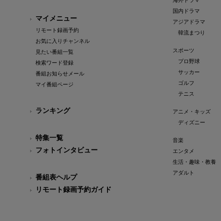
海外ドラマ
国内ドラマ
マイメニュー
アジアドラマ
リモート録画予約
韓流まつり
お気に入りチャンネル
スポーツ
見たい番組一覧
プロ野球
検索ワード登録
サッカー
番組お知らせメール
ゴルフ
マイ番組ページ
テニス
ランキング
アニメ・キッズ
ディズニー
特集一覧
音楽
フォトインタビュー
エンタメ
生活・趣味・教養
アダルト
番組表ヘルプ
リモート録画予約ガイド