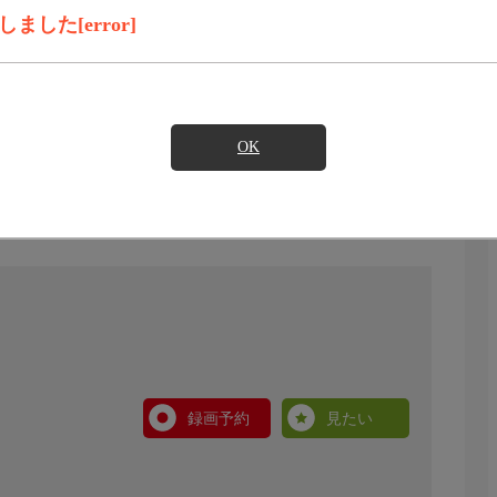
した[error]
OK
録画予約
見たい