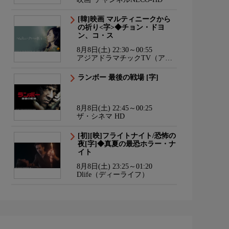
[韓]映画 マルティニークから
の祈り<字>◆チョン・ドヨ
ン、コ・ス
8月8日(土) 22:30～00:55
アジアドラマチックTV（アジ
ドラ）
ランボー 最後の戦場 [字]
8月8日(土) 22:45～00:25
ザ・シネマ HD
[初][映]フライトナイト/恐怖の
夜[字]◆真夏の最恐ホラー・ナ
イト
8月8日(土) 23:25～01:20
Dlife（ディーライフ）