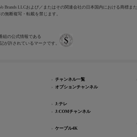
iVo Brands LLCおよび／またはその関連会社の日本国内における商標
材の無断複写・転載を禁じます。
、テレビ番組の公式情報である
スにのみ表記が許されているマークです。
チャンネル一覧
オプションチャンネル
J:テレ
J:COMチャンネル
ケーブル4K