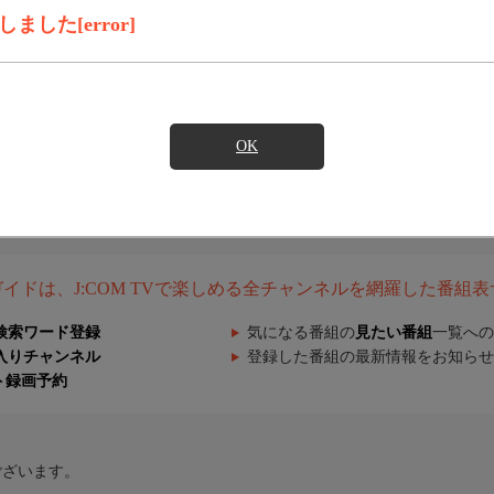
した[error]
OK
組ガイドは、J:COM TVで楽しめる全チャンネルを網羅した番組
検索ワード登録
気になる番組の
見たい番組
一覧への
入りチャンネル
登録した番組の最新情報をお知らせ
ト録画予約
ございます。