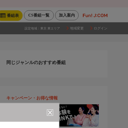
CS番組一覧
加入案内
番組表
地域変更
ログイン
設定地域：
東京 東エリア
同じジャンルのおすすめ番組
キャンペーン・お得な情報