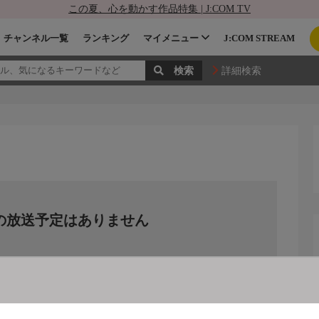
この夏、心を動かす作品特集 | J:COM TV
チャンネル一覧
ランキング
マイメニュー
J:COM STREAM
詳細検索
の放送予定はありません