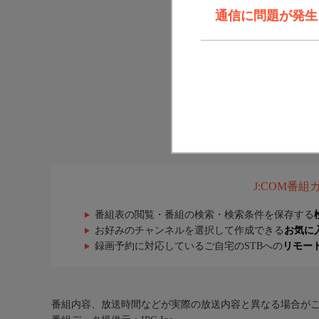
通信に問題が発生しま
J:COM番
番組表の閲覧・番組の検索・検索条件を保存する
お好みのチャンネルを選択して作成できる
お気に
録画予約に対応しているご自宅のSTBへの
リモー
番組内容、放送時間などが実際の放送内容と異なる場合が