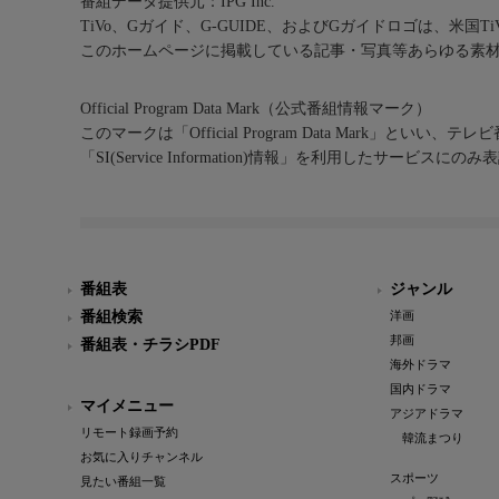
番組データ提供元：IPG Inc.
TiVo、Gガイド、G-GUIDE、およびGガイドロゴは、米国T
このホームページに掲載している記事・写真等あらゆる素
Official Program Data Mark（公式番組情報マーク）
このマークは「Official Program Data Mark」といい
「SI(Service Information)情報」を利用したサービ
番組表
ジャンル
番組検索
洋画
邦画
番組表・チラシPDF
海外ドラマ
国内ドラマ
マイメニュー
アジアドラマ
リモート録画予約
韓流まつり
お気に入りチャンネル
スポーツ
見たい番組一覧