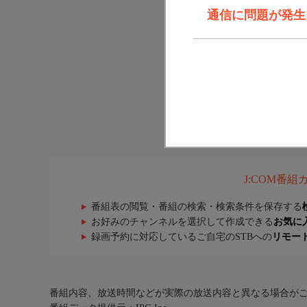
通信に問題が発生しま
J:COM番
番組表の閲覧・番組の検索・検索条件を保存する
お好みのチャンネルを選択して作成できる
お気に
録画予約に対応しているご自宅のSTBへの
リモー
番組内容、放送時間などが実際の放送内容と異なる場合が