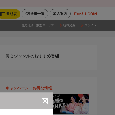
CS番組一覧
加入案内
番組表
地域変更
ログイン
設定地域：
東京 東エリア
同じジャンルのおすすめ番組
キャンペーン・お得な情報