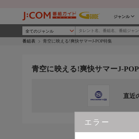
ジャンル
番組表
青空に映える!爽快サマーJ-POP特集
青空に映える!爽快サマーJ-PO
直近
エラー