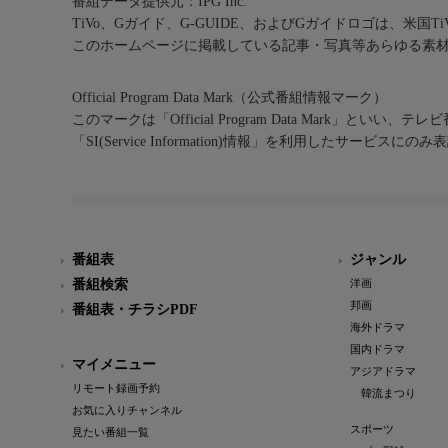
番組データ提供元：IPG Inc.
TiVo、Gガイド、G-GUIDE、およびGガイドロゴは、米国T
このホームページに掲載している記事・写真等あらゆる素
Official Program Data Mark（公式番組情報マーク）
このマークは「Official Program Data Mark」といい
「SI(Service Information)情報」を利用したサービ
番組表
ジャンル
番組検索
洋画
邦画
番組表・チラシPDF
海外ドラマ
国内ドラマ
マイメニュー
アジアドラマ
リモート録画予約
韓流まつり
お気に入りチャンネル
スポーツ
見たい番組一覧