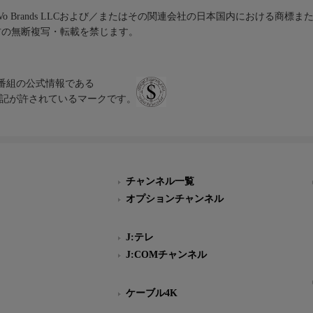
iVo Brands LLCおよび／またはその関連会社の日本国内における商標
材の無断複写・転載を禁じます。
、テレビ番組の公式情報である
スにのみ表記が許されているマークです。
チャンネル一覧
オプションチャンネル
J:テレ
J:COMチャンネル
ケーブル4K