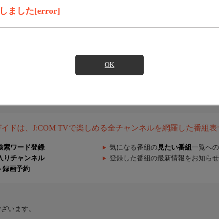
した[error]
OK
組ガイドは、J:COM TVで楽しめる全チャンネルを網羅した番組
検索ワード登録
気になる番組の
見たい番組
一覧への
入りチャンネル
登録した番組の最新情報をお知らせ
ト録画予約
ございます。