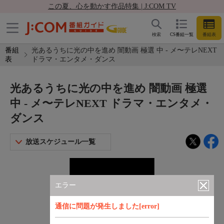
この夏、心を動かす作品特集 | J:COM TV
検索
CS番組一覧
番組表
番組
光あるうちに光の中を進め 闇動画 極選 中 - メ〜テレNEXT
表
ドラマ・エンタメ・ダンス
光あるうちに光の中を進め 闇動画 極選
中 - メ〜テレNEXT ドラマ・エンタメ・
ダンス
放送スケジュール一覧
エラー
通信に問題が発生しました[error]