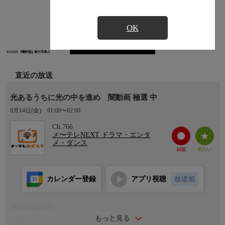
OK
直近の放送
光あるうちに光の中を進め 闇動画 極選 中
8月14日(金)
01:00〜02:00
Ch.766
メ〜テレNEXT ドラマ・エンタ
メ・ダンス
カレンダー登録
アプリ視聴
放送前
番組詳細内容
もっと見る
詳細１