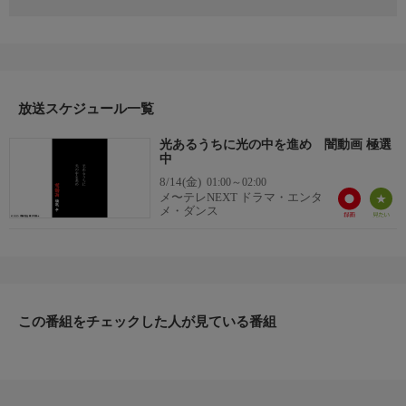
『闇動画』ファーストシーズンからスタッフが選定したスーパー
ベストコレクション！！ディレクターズカットによる永久保存
版！！！／５９分
放送スケジュール一覧
光あるうちに光の中を進め 闇動画 極選
中
8/14(金)
01:00～02:00
メ〜テレNEXT ドラマ・エンタ
メ・ダンス
この番組をチェックした人が見ている番組