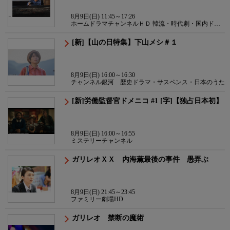
8月9日(日) 11:45～17:26
ホームドラマチャンネルＨＤ 韓流・時代劇・国内ドラ
マ
[新]【山の日特集】下山メシ＃１
8月9日(日) 16:00～16:30
チャンネル銀河 歴史ドラマ・サスペンス・日本のうた
[新]労働監督官ドメニコ #1 [字]【独占日本初】
8月9日(日) 16:00～16:55
ミステリーチャンネル
ガリレオＸＸ 内海薫最後の事件 愚弄ぶ
8月9日(日) 21:45～23:45
ファミリー劇場HD
ガリレオ 禁断の魔術