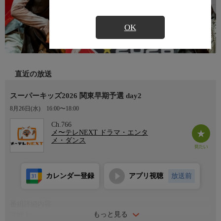
OK
直近の放送
スーパーキッズ2026 関東早期予選 day2
8月26日(水)
16:00〜18:00
Ch.766
メ〜テレNEXT ドラマ・エンタ
メ・ダンス
カレンダー登録
アプリ視聴
放送前
番組詳細内容
もっと見る
詳細１