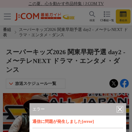
この夏、心を動かす作品特集 | J:COM TV
検索
CS番組一覧
番組表
番組
スーパーキッズ2026 関東早期予選 day2 - メ〜テレNEXT ド
表
ラマ・エンタメ・ダンス
スーパーキッズ2026 関東早期予選 day2 -
メ〜テレNEXT ドラマ・エンタメ・ダ
ンス
放送スケジュール一覧
エラー
通信に問題が発生しました[error]