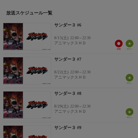
には“リアル”なもう一つの世界が。迷い込んだふたばを追って、
スモール３は“マルチバース”に足を踏み入れる。
放送スケジュール一覧
出演:鈴代紗弓、川井田夏海、秋山絵理、他
サンダー３ #6
原作:池田祐輝/制作:2026年
8/15(土)
22:00～22:30
アニマックスＨＤ
サンダー３ #7
8/22(土)
22:00～22:30
アニマックスＨＤ
サンダー３ #8
8/29(土)
22:00～22:30
アニマックスＨＤ
サンダー３ #9