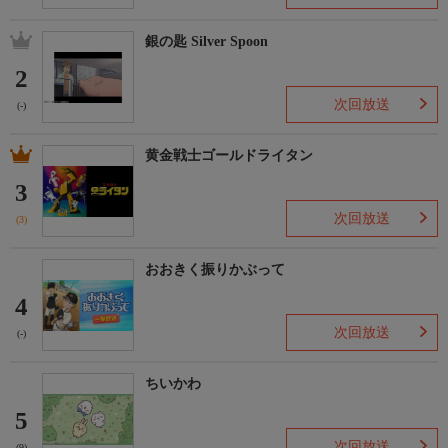
銀の匙 Silver Spoon
2
次回放送
(-)
黄金戦士ゴールドライタン
3
次回放送
(3)
おおきく振りかぶって
4
次回放送
(-)
ちいかわ
5
次回放送