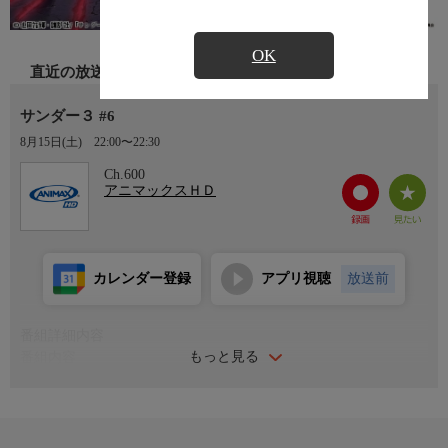
OK
直近の放送
サンダー３ #6
8月15日(土)
22:00〜22:30
Ch.600
アニマックスＨＤ
カレンダー登録
アプリ視聴
放送前
番組詳細内容
もっと見る
番組内容
#6
幼い妹・ふたばに懐かれている冴えない中学生・ぴょんたろう
は、同級生のつばめ、ひろしと共にスモール３と呼ばれていた。
ある日、担任教師のドクから借りたディスクを再生すると、画面