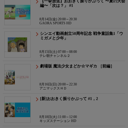
【一挙放送】おおきく振りかぶって 〜夏の大会
編〜「次は？」 #1
8月14日(金) 20:00～20:30
GAORA SPORTS HD
シンエイ動画創立50周年記念 戦争童話集1「ウ
ミガメと少年」
8月15日(土) 07:00～08:00
テレ朝チャンネル２
劇場版 魔法少女まどか☆マギカ ［前編］
8月16日(日) 20:00～22:30
アニマックスＨＤ
[新]おおきく振りかぶって #1，2
8月18日(火) 11:00～12:00
キッズステーション HD