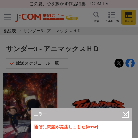
この夏、心を動かす作品特集 | J:COM TV
検索
CS番組一覧
番組表
番組表
サンダー3 - アニマックスＨＤ
サンダー3 - アニマックスＨＤ
放送スケジュール一覧
エラー
通信に問題が発生しました[error]