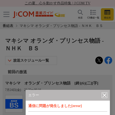
この夏、心を動かす作品特集 | J:COM TV
検索
CS番組一覧
番組表
番組表
マキシマ オランダ・プリンセス物語 - ＮＨＫ ＢＳ
マキシマ オランダ・プリンセス物語 -
ＮＨＫ ＢＳ
放送スケジュール一覧
前回の放送
マキシマ オランダ・プリンセス物語 [終](6)[二][字]
7月24日(金)
23:25〜00:16
エラー
Ch.101
ＮＨＫ ＢＳ
通信に問題が発生しました[error]