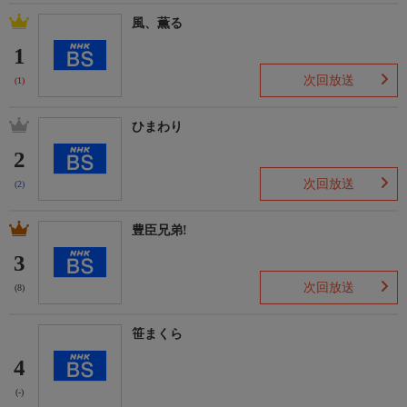
風、薫る
1
次回放送
(1)
ひまわり
2
次回放送
(2)
豊臣兄弟!
3
次回放送
(8)
笹まくら
4
(-)