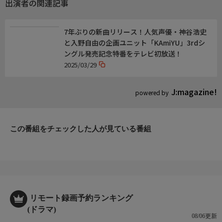
出演者の関連記事
監督・演出
【演出】サスキア・ディーシング,イバン・ロペス・ヌニェス
7年ぶりの新曲リリース！人気声優・神谷浩史
と入野自由の企画ユニット「KAmiYU」3rdシ
制作
ングル発売記念特番をテレビ初放送！
〜(オランダ)Millstreet Films制作〜
2025/03/29
J:magazine!
powered by
この番組をチェックした人が見ている番組
リモート録画予約ランキング
(ドラマ)
08/06更新