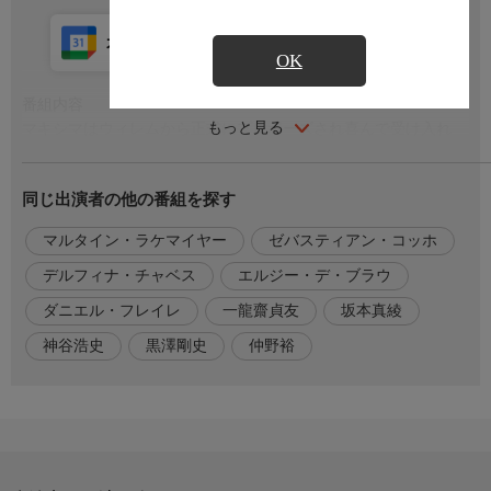
カレンダー登録
アプリ視聴
放送中
OK
番組内容
もっと見る
マキシマはウィレムから正式にプロポーズされ喜んで受け入れ
る。マキシマの父ホルヘの経歴が問題になっているがウィレムは
王位継承権を失うことも覚悟していた。ホルヘが結婚式に出席す
同じ出演者の他の番組を探す
るなら議会は結婚を承認しないと首相たちに言われ、マキシマは
強く反発する。ホルヘのことがオランダ中で騒がれているなか、
マルタイン・ラケマイヤー
ゼバスティアン・コッホ
さらにウィレムが失言をしてしまう。マキシマはベアトリクス女
王と話した後、父と直接話をするためアルゼンチンに行く。
デルフィナ・チャベス
エルジー・デ・ブラウ
ダニエル・フレイレ
一龍齋貞友
坂本真綾
出演者
【声】デルフィナ・チャベス…坂本真綾,マルタイン・ラケマイ
神谷浩史
黒澤剛史
仲野裕
ヤー…神谷浩史,エルジー・デ・ブラウ…一龍齋貞友,ゼバスティ
アン・コッホ…黒澤剛史,ダニエル・フレイレ…仲野裕ほか
原作・脚本
【脚本】マルニー・ブロック