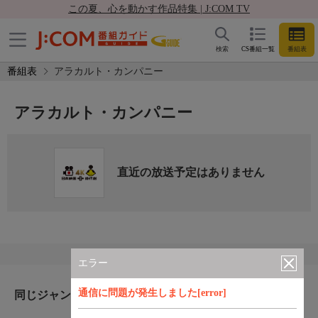
この夏、心を動かす作品特集 | J:COM TV
検索
CS番組一覧
番組表
番組表
アラカルト・カンパニー
アラカルト・カンパニー
直近の放送予定はありません
エラー
通信に問題が発生しました[error]
同じジャンルのおすすめ番組