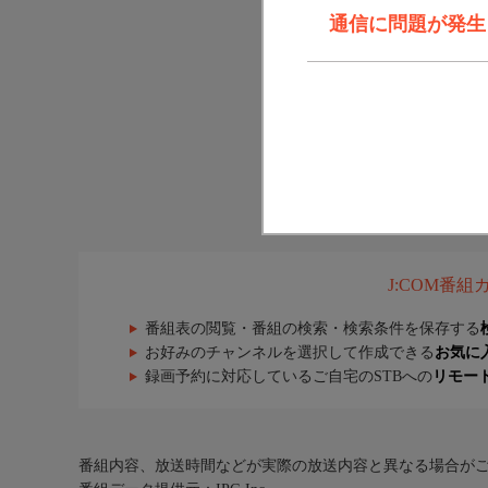
通信に問題が発生しま
J:COM番
番組表の閲覧・番組の検索・検索条件を保存する
お好みのチャンネルを選択して作成できる
お気に
録画予約に対応しているご自宅のSTBへの
リモー
番組内容、放送時間などが実際の放送内容と異なる場合が