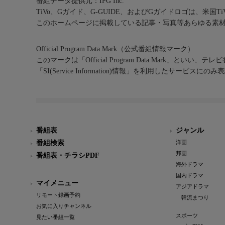
番組データ提供元：IPG Inc.
TiVo、Gガイド、G-GUIDE、およびGガイドロゴは、米国T
このホームページに掲載している記事・写真等あらゆる素
Official Program Data Mark（公式番組情報マーク）
このマークは「Official Program Data Mark」といい
「SI(Service Information)情報」を利用したサービ
番組表
ジャンル
番組検索
洋画
邦画
番組表・チラシPDF
海外ドラマ
国内ドラマ
マイメニュー
アジアドラマ
リモート録画予約
韓流まつり
お気に入りチャンネル
スポーツ
見たい番組一覧