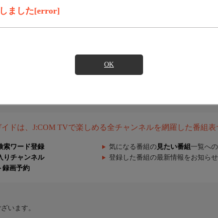
した[error]
OK
組ガイドは、J:COM TVで楽しめる全チャンネルを網羅した番組
検索ワード登録
気になる番組の
見たい番組
一覧への
入りチャンネル
登録した番組の最新情報をお知らせ
ト録画予約
ございます。