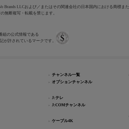
iVo Brands LLCおよび／またはその関連会社の日本国内における商標
材の無断複写・転載を禁じます。
、テレビ番組の公式情報である
スにのみ表記が許されているマークです。
チャンネル一覧
オプションチャンネル
J:テレ
J:COMチャンネル
ケーブル4K