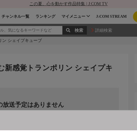
この夏、心を動かす作品特集 | J:COM TV
チャンネル一覧
ランキング
マイメニュー
J:COM STREAM
詳細検索
リン シェイプキューブ
む新感覚トランポリン シェイプキ
の放送予定はありません