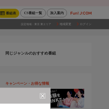
CS番組一覧
加入案内
番組表
地域変更
ログイン
設定地域：
東京 東エリア
同じジャンルのおすすめ番組
キャンペーン・お得な情報