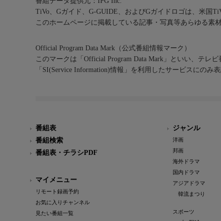
番組データ提供元：IPG Inc.
TiVo、Gガイド、G-GUIDE、およびGガイドロゴは、米国T
このホームページに掲載している記事・写真等あらゆる素
Official Program Data Mark（公式番組情報マーク）
このマークは「Official Program Data Mark」といい
「SI(Service Information)情報」を利用したサービ
番組表
ジャンル
番組検索
洋画
邦画
番組表・チラシPDF
海外ドラマ
国内ドラマ
マイメニュー
アジアドラマ
リモート録画予約
韓流まつり
お気に入りチャンネル
スポーツ
見たい番組一覧