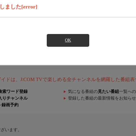
した[error]
OK
組ガイドは、J:COM TVで楽しめる全チャンネルを網羅した番組
検索ワード登録
気になる番組の
見たい番組
一覧への
入りチャンネル
登録した番組の最新情報をお知らせ
ト録画予約
ございます。