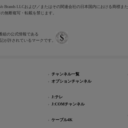
iVo Brands LLCおよび／またはその関連会社の日本国内における商標
材の無断複写・転載を禁じます。
、テレビ番組の公式情報である
スにのみ表記が許されているマークです。
チャンネル一覧
オプションチャンネル
J:テレ
J:COMチャンネル
ケーブル4K