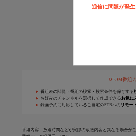
通信に問題が発生しま
J:COM番
番組表の閲覧・番組の検索・検索条件を保存する
お好みのチャンネルを選択して作成できる
お気に
録画予約に対応しているご自宅のSTBへの
リモー
番組内容、放送時間などが実際の放送内容と異なる場合が