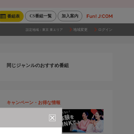
CS番組一覧
加入案内
番組表
地域変更
ログイン
設定地域：
東京 東エリア
同じジャンルのおすすめ番組
キャンペーン・お得な情報