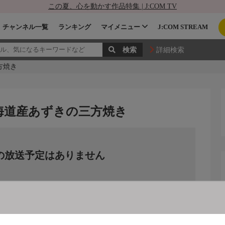
この夏、心を動かす作品特集 | J:COM TV
チャンネル一覧
ランキング
マイメニュー
J:COM STREAM
詳細検索
方焼き
海道産あずきの三方焼き
の放送予定はありません