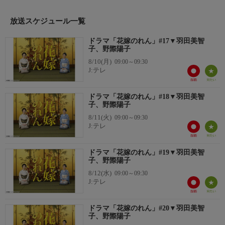
い、という奈緒子の話を聞こうとせず、奈緒子は追い返されてし
まう。
放送スケジュール一覧
奈緒子は昭三の息子で市の観光課で働く俊秋と知り合う。良樹
は俊秋の協力のもと、亡き姉の花嫁のれんを探すが…。
ドラマ「花嫁のれん」#17▼羽田美智
そう簡単に引き下がらない奈緒子は、再び醤油屋へ。そして、
子、野際陽子
観光客が多数訪れ、昭三一人で手が回らない店を奈緒子は勝手に
8/10(月)
09:00～09:30
手伝い始める。奈緒子の働きぶりが面白くない昭三だったが、は
J:テレ
っきりと意見する奈緒子の姿は昭三にとってある人物と重なって
いた…。
ドラマ「花嫁のれん」#18▼羽田美智
子、野際陽子
8/11(火)
09:00～09:30
J:テレ
ドラマ「花嫁のれん」#19▼羽田美智
子、野際陽子
8/12(水)
09:00～09:30
J:テレ
ドラマ「花嫁のれん」#20▼羽田美智
子、野際陽子