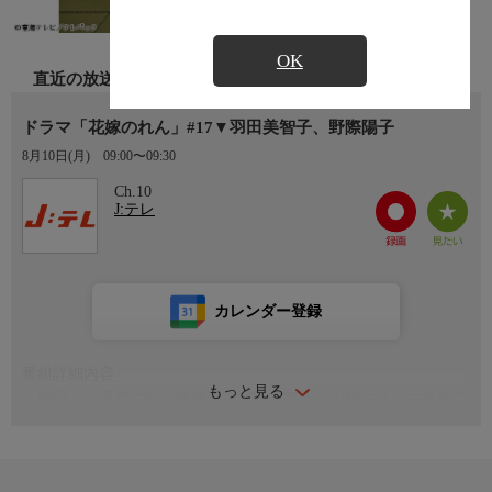
OK
直近の放送
ドラマ「花嫁のれん」#17▼羽田美智子、野際陽子
8月10日(月)
09:00〜09:30
Ch.10
J:テレ
カレンダー登録
番組詳細内容
もっと見る
能登・七尾市に向う奈緒子（羽田美智子）の横には、亡き姉の
花嫁のれんを探したいと言う良樹（内田朝陽）もいた。
奈緒子は土産屋の亭主に頼まれた醤油屋を訪ねる。店主の昭三
は聞きしに勝る頑固者で、醤油を金沢の土産物屋に卸してほし