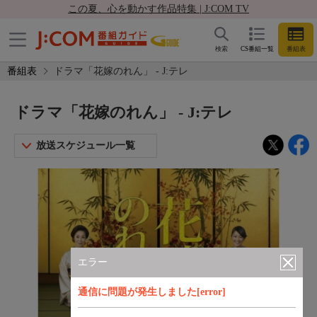
この夏、心を動かす作品特集 | J:COM TV
検索
CS番組一覧
番組表
番組表
ドラマ「花嫁のれん」 - J:テレ
ドラマ「花嫁のれん」 - J:テレ
放送スケジュール一覧
エラー
通信に問題が発生しました[error]