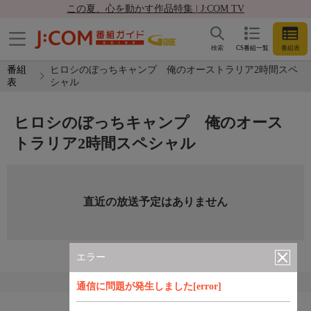
この夏、心を動かす作品特集 | J:COM TV
検索
CS番組一覧
番組表
番組
ヒロシのぼっちキャンプ 俺のオーストラリア2時間スペ
表
シャル
ヒロシのぼっちキャンプ 俺のオース
トラリア2時間スペシャル
直近の放送予定はありません
エラー
通信に問題が発生しました[error]