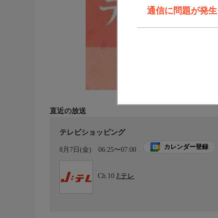
通信に問題が発生しま
直近の放送
テレビショッピング
カレンダー登録
8月7日(金)
06:25〜07:00
Ch.10
J:テレ