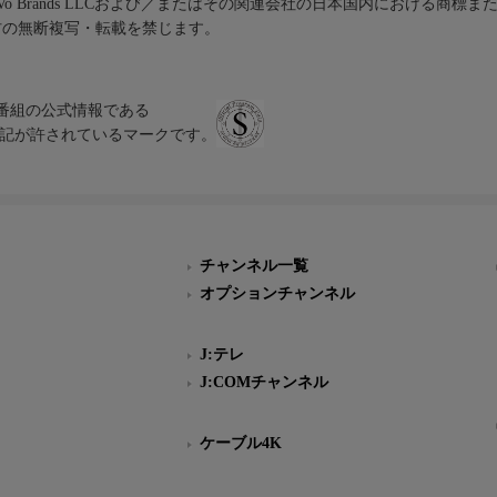
iVo Brands LLCおよび／またはその関連会社の日本国内における商標
材の無断複写・転載を禁じます。
、テレビ番組の公式情報である
スにのみ表記が許されているマークです。
チャンネル一覧
オプションチャンネル
J:テレ
J:COMチャンネル
ケーブル4K