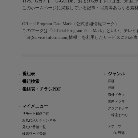
TiVo、Gガイド、G-GUIDE、およびGガイドロゴは、米国T
このホームページに掲載している記事・写真等あらゆる素
Official Program Data Mark（公式番組情報マーク）
このマークは「Official Program Data Mark」といい
「SI(Service Information)情報」を利用したサービ
番組表
ジャンル
番組検索
洋画
邦画
番組表・チラシPDF
海外ドラマ
国内ドラマ
マイメニュー
アジアドラマ
リモート録画予約
韓流まつり
お気に入りチャンネル
スポーツ
見たい番組一覧
プロ野球
検索ワード登録