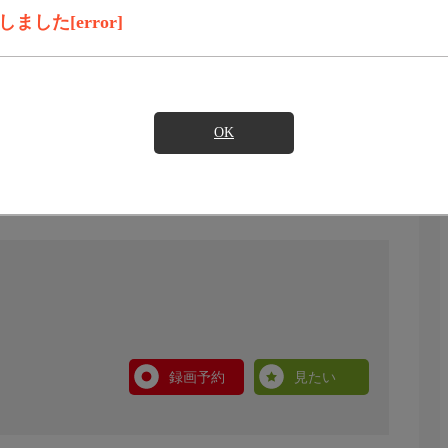
した[error]
OK
録画予約
見たい