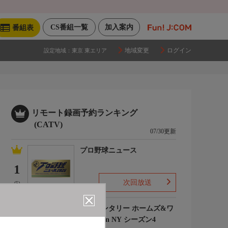
CS番組一覧
加入案内
番組表
地域変更
ログイン
設定地域：
東京 東エリア
リモート録画予約ランキング
(CATV)
07/30更新
プロ野球ニュース
1
次回放送
(5)
エレメンタリー ホームズ&ワ
トソン in NY シーズン4
2