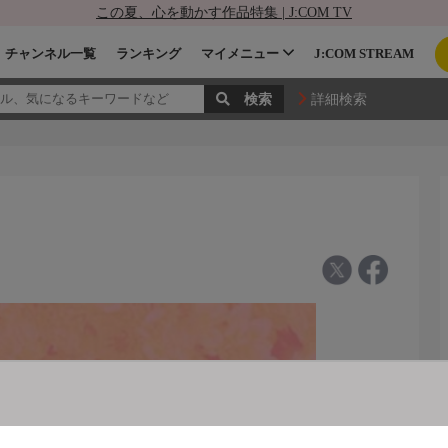
この夏、心を動かす作品特集 | J:COM TV
チャンネル一覧
ランキング
マイメニュー
J:COM STREAM
詳細検索