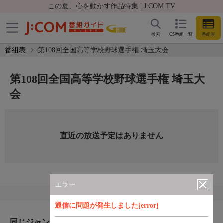
この夏、心を動かす作品特集 | J:COM TV
検索
CS番組一覧
番組表
番組表
第108回全国高等学校野球選手権 埼玉大会
第108回全国高等学校野球選手権 埼玉大
会
直近の放送予定はありません
エラー
通信に問題が発生しました[error]
同じジャンルのおすすめ番組