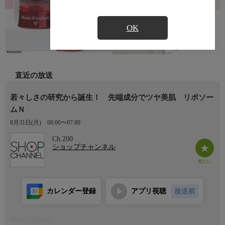
OK
直近の放送
若々しさの研究から誕生！ 先端成分でツヤ美肌 リポソー
ムＮ
8月31日(月)
06:00〜07:00
Ch.200
ショップチャンネル
カレンダー登録
アプリ視聴
放送前
番組詳細内容