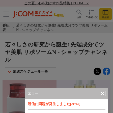
この夏、心を動かす作品特集 | J:COM TV
検索
CS番組一覧
番組表
番組
若々しさの研究から誕生! 先端成分でツヤ美肌 リポソーム
表
N - ショップチャンネル
若々しさの研究から誕生! 先端成分でツ
ヤ美肌 リポソームN - ショップチャンネ
ル
放送スケジュール一覧
エラー
通信に問題が発生しました[error]