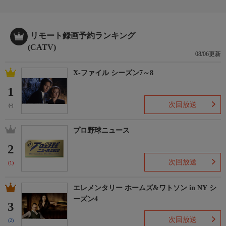
リモート録画予約ランキング
(CATV)
08/06更新
X-ファイル シーズン7～8
1
次回放送
(-)
プロ野球ニュース
2
次回放送
(1)
エレメンタリー ホームズ&ワトソン in NY シ
ーズン4
3
次回放送
(2)