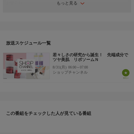
もっと見る
お知らせ
日本初のショッピング専門チャンネルとして1996年にスタート。
ファッション、ビューティー、ホームグッズ、グルメなど、バイ
ヤーが厳選した商品を24時間ご紹介。世界中の逸品に出会う喜び
を生放送ならではの臨場感と一緒にお楽しみください。
＊ライブ放送につき、番組および商品内容に変更が生じる場合も
放送スケジュール一覧
ございます。
若々しさの研究から誕生！ 先端成分で
ＨＰ：https://www.shopch.jp
ツヤ美肌 リポソームＮ
8/31(月)
06:00～07:00
ショップチャンネル
この番組をチェックした人が見ている番組