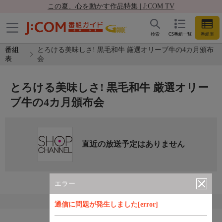
この夏、心を動かす作品特集 | J:COM TV
検索
CS番組一覧
番組表
番組
とろける美味しさ! 黒毛和牛 厳選オリーブ牛の4カ月頒布
表
会
とろける美味しさ! 黒毛和牛 厳選オリー
ブ牛の4カ月頒布会
直近の放送予定はありません
エラー
通信に問題が発生しました[error]