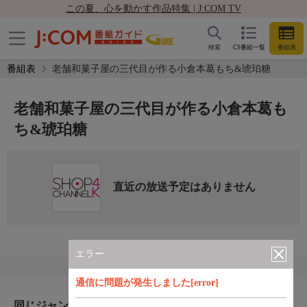
この夏、心を動かす作品特集 | J:COM TV
検索
CS番組一覧
番組表
番組表
老舗和菓子屋の三代目が作る小倉本葛もち&琥珀糖
老舗和菓子屋の三代目が作る小倉本葛も
ち&琥珀糖
直近の放送予定はありません
エラー
通信に問題が発生しました[error]
同じジャンルのおすすめ番組