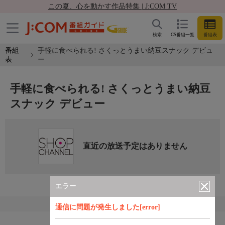
この夏、心を動かす作品特集 | J:COM TV
検索
CS番組一覧
番組表
番組
手軽に食べられる! さくっとうまい納豆スナック デビュ
表
ー
手軽に食べられる! さくっとうまい納豆
スナック デビュー
直近の放送予定はありません
エラー
通信に問題が発生しました[error]