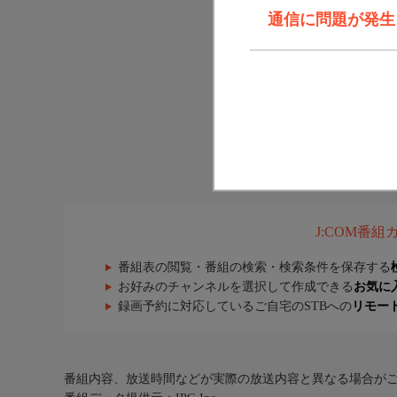
通信に問題が発生しま
J:COM番
番組表の閲覧・番組の検索・検索条件を保存する
お好みのチャンネルを選択して作成できる
お気に
録画予約に対応しているご自宅のSTBへの
リモー
番組内容、放送時間などが実際の放送内容と異なる場合が