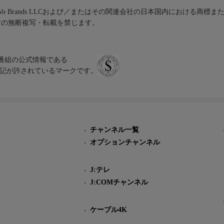
iVo Brands LLCおよび／またはその関連会社の日本国内における商標
材の無断複写・転載を禁じます。
、テレビ番組の公式情報である
スにのみ表記が許されているマークです。
チャンネル一覧
オプションチャンネル
J:テレ
J:COMチャンネル
ケーブル4K