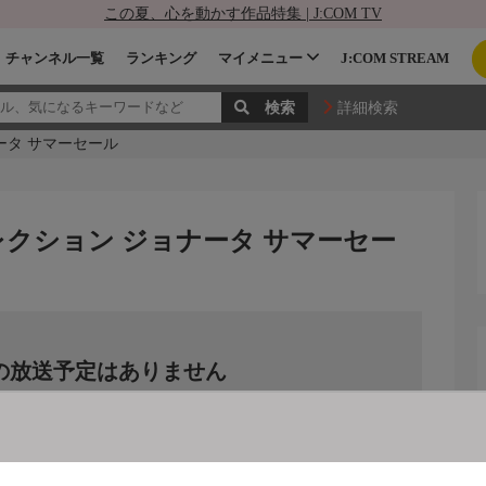
この夏、心を動かす作品特集 | J:COM TV
チャンネル一覧
ランキング
マイメニュー
J:COM STREAM
詳細検索
ータ サマーセール
クション ジョナータ サマーセー
の放送予定はありません