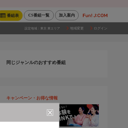
CS番組一覧
加入案内
番組表
地域変更
ログイン
設定地域：
東京 東エリア
同じジャンルのおすすめ番組
キャンペーン・お得な情報