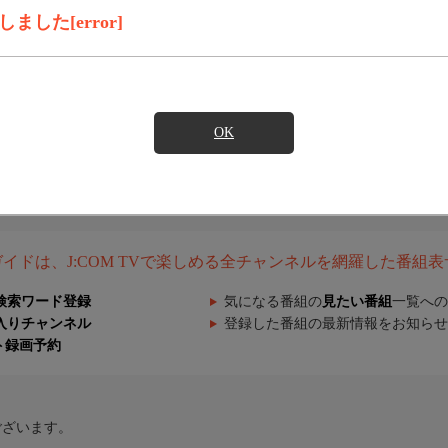
した[error]
OK
組ガイドは、J:COM TVで楽しめる全チャンネルを網羅した番組
検索ワード登録
気になる番組の
見たい番組
一覧への
入りチャンネル
登録した番組の最新情報をお知らせ
ト録画予約
ございます。