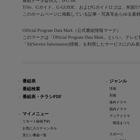
番組データ提供元：IPG Inc.
TiVo、Gガイド、G-GUIDE、およびGガイドロゴは、米国T
このホームページに掲載している記事・写真等あらゆる素
Official Program Data Mark（公式番組情報マーク）
このマークは「Official Program Data Mark」といい
「SI(Service Information)情報」を利用したサービ
番組表
ジャンル
番組検索
洋画
邦画
番組表・チラシPDF
海外ドラマ
国内ドラマ
マイメニュー
アジアドラマ
リモート録画予約
韓流まつり
お気に入りチャンネル
スポーツ
見たい番組一覧