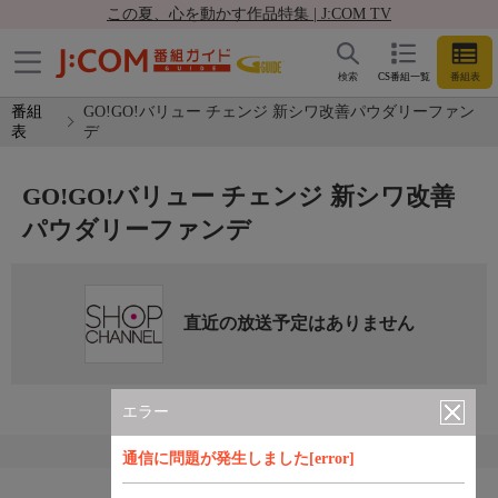
この夏、心を動かす作品特集 | J:COM TV
検索
CS番組一覧
番組表
番組
GO!GO!バリュー チェンジ 新シワ改善パウダリーファン
表
デ
GO!GO!バリュー チェンジ 新シワ改善
パウダリーファンデ
直近の放送予定はありません
エラー
通信に問題が発生しました[error]