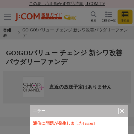
この夏、心を動かす作品特集 | J:COM TV
検索
CS番組一覧
番組表
番組
GO!GO!バリュー チェンジ 新シワ改善パウダリーファン
表
デ
GO!GO!バリュー チェンジ 新シワ改善
パウダリーファンデ
直近の放送予定はありません
エラー
通信に問題が発生しました[error]