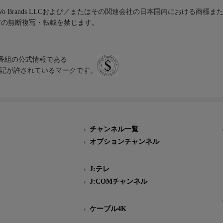
iVo Brands LLCおよび／またはその関連会社の日本国内における商標
材の無断複写・転載を禁じます。
、テレビ番組の公式情報である
スにのみ表記が許されているマークです。
チャンネル一覧
オプションチャンネル
J:テレ
J:COMチャンネル
ケーブル4K