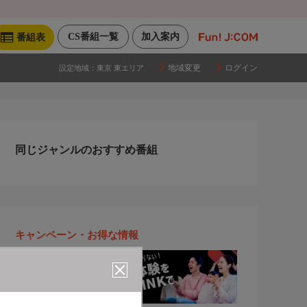
CS番組一覧
加入案内
番組表
地域変更
ログイン
設定地域：
東京 東エリア
同じジャンルのおすすめ番組
キャンペーン・お得な情報