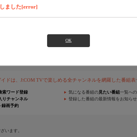
した[error]
OK
組ガイドは、J:COM TVで楽しめる全チャンネルを網羅した番組
検索ワード登録
気になる番組の
見たい番組
一覧への
入りチャンネル
登録した番組の最新情報をお知らせ
ト録画予約
ございます。