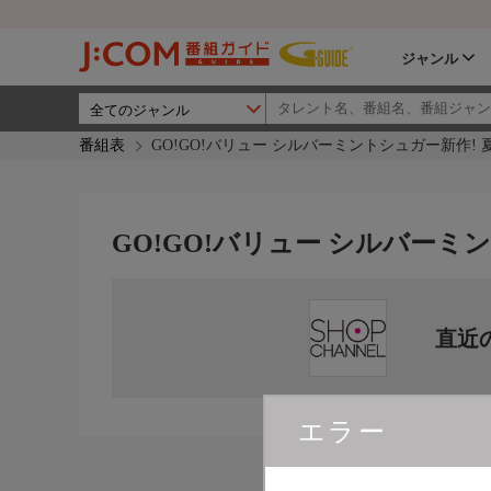
ジャンル
番組表
GO!GO!バリュー シルバーミントシュガー新作! 
GO!GO!バリュー シルバーミ
直近
エラー