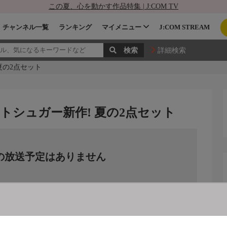
この夏、心を動かす作品特集 | J:COM TV
チャンネル一覧
ランキング
マイメニュー
J:COM STREAM
詳細検索
夏の2点セット
ントシュガー新作! 夏の2点セット
の放送予定はありません