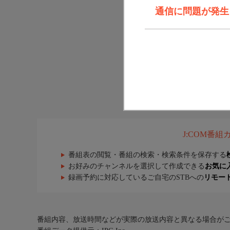
通信に問題が発生しま
J:COM番
番組表の閲覧・番組の検索・検索条件を保存する
お好みのチャンネルを選択して作成できる
お気に
録画予約に対応しているご自宅のSTBへの
リモー
番組内容、放送時間などが実際の放送内容と異なる場合が