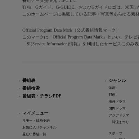
番組データ提供元：IPG Inc.
TiVo、Gガイド、G-GUIDE、およびGガイドロゴは、米国T
このホームページに掲載している記事・写真等あらゆる素
Official Program Data Mark（公式番組情報マーク）
このマークは「Official Program Data Mark」といい
「SI(Service Information)情報」を利用したサービ
番組表
ジャンル
番組検索
洋画
邦画
番組表・チラシPDF
海外ドラマ
国内ドラマ
マイメニュー
アジアドラマ
リモート録画予約
韓流まつり
お気に入りチャンネル
スポーツ
見たい番組一覧