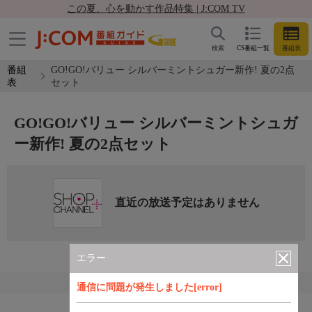
この夏、心を動かす作品特集 | J:COM TV
検索
CS番組一覧
番組表
番組
GO!GO!バリュー シルバーミントシュガー新作! 夏の2点
表
セット
GO!GO!バリュー シルバーミントシュガ
ー新作! 夏の2点セット
直近の放送予定はありません
エラー
通信に問題が発生しました[error]