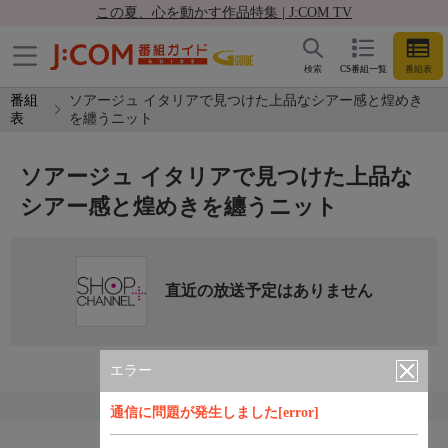
この夏、心を動かす作品特集 | J:COM TV
検索
CS番組一覧
番組表
番組
ソアージュ イタリアで見つけた上品なシアー感と煌めき
表
を纏うニット
ソアージュ イタリアで見つけた上品な
シアー感と煌めきを纏うニット
直近の放送予定はありません
エラー
通信に問題が発生しました[error]