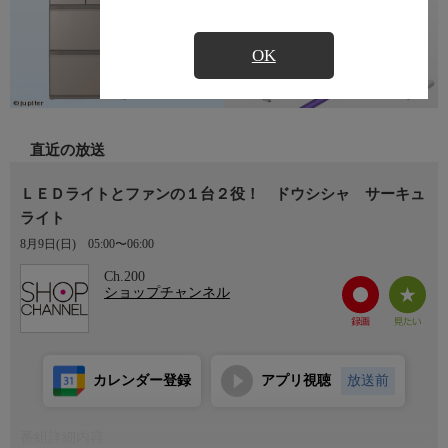
OK
直近の放送
ＬＥＤライトとファンの１台２役！ ドウシシャ サーキュ
ライト
8月9日(日)
05:00〜06:00
Ch.200
ショップチャンネル
カレンダー登録
アプリ視聴
放送前
番組詳細内容