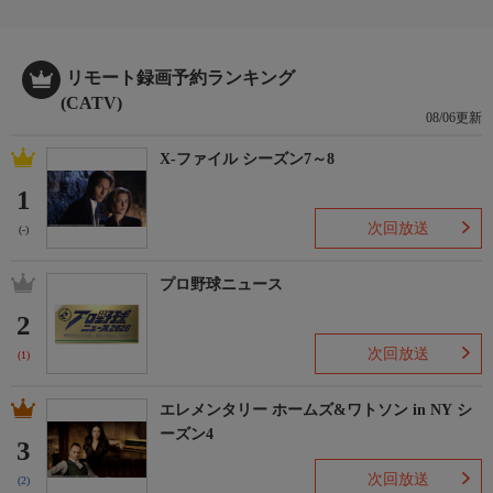
リモート録画予約ランキング
(CATV)
08/06更新
X-ファイル シーズン7～8
1
次回放送
(-)
プロ野球ニュース
2
次回放送
(1)
エレメンタリー ホームズ&ワトソン in NY シ
ーズン4
3
次回放送
(2)