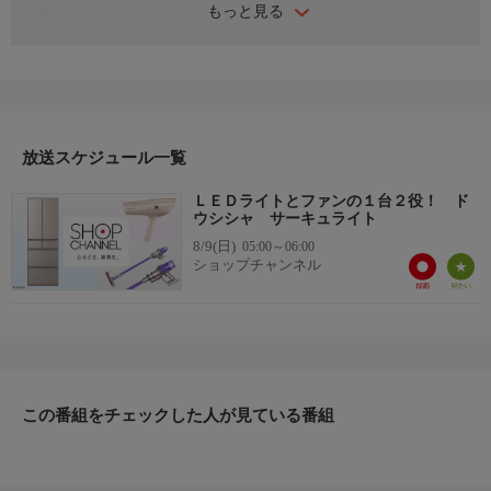
もっと見る
お知らせ
日本初のショッピング専門チャンネルとして1996年にスタート。
ファッション、ビューティー、ホームグッズ、グルメなど、バイ
ヤーが厳選した商品を24時間ご紹介。世界中の逸品に出会う喜び
を生放送ならではの臨場感と一緒にお楽しみください。
＊ライブ放送につき、番組および商品内容に変更が生じる場合も
放送スケジュール一覧
ございます。
ＬＥＤライトとファンの１台２役！ ド
ＨＰ：https://www.shopch.jp
ウシシャ サーキュライト
8/9(日)
05:00～06:00
ショップチャンネル
この番組をチェックした人が見ている番組