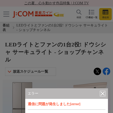
この夏、心を動かす作品特集 | J:COM TV
検索
CS番組一覧
番組表
番組
LEDライトとファンの1台2役! ドウシシャ サーキュライト
表
- ショップチャンネル
LEDライトとファンの1台2役! ドウシシ
ャ サーキュライト - ショップチャンネ
ル
放送スケジュール一覧
エラー
通信に問題が発生しました[error]