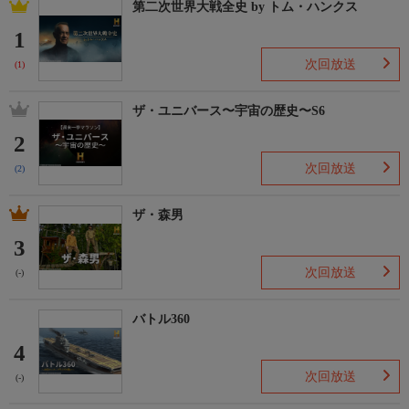
第二次世界大戦全史 by トム・ハンクス
1
次回放送
(1)
ザ・ユニバース〜宇宙の歴史〜S6
2
次回放送
(2)
ザ・森男
3
次回放送
(-)
バトル360
4
次回放送
(-)