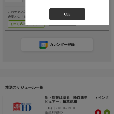
このチャンネルのご視聴には、オプションチャンネル(有料)のご契約が
OK
必要となります。
お申し込みはこちら
ご利用料金はこちら
カレンダー登録
放送スケジュール一覧
新・監督は語る「降旗康男」 ▼インタ
ビュアー：植草信和
8/16(日)
08:30～09:00
衛星劇場HD