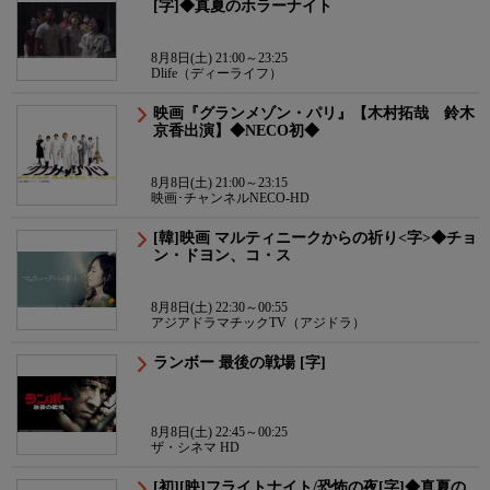
[字]◆真夏のホラーナイト
8月8日(土) 21:00～23:25
Dlife（ディーライフ）
映画『グランメゾン・パリ』【木村拓哉 鈴木
京香出演】◆NECO初◆
8月8日(土) 21:00～23:15
映画･チャンネルNECO-HD
[韓]映画 マルティニークからの祈り<字>◆チョ
ン・ドヨン、コ・ス
8月8日(土) 22:30～00:55
アジアドラマチックTV（アジドラ）
ランボー 最後の戦場 [字]
8月8日(土) 22:45～00:25
ザ・シネマ HD
[初][映]フライトナイト/恐怖の夜[字]◆真夏の