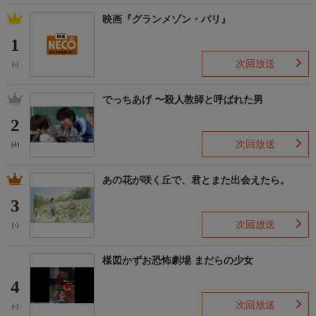
映画『グランメゾン・パリ』
1
次回放送
(-)
でっちあげ 〜殺人教師と呼ばれた男
2
次回放送
(4)
あの花が咲く丘で、君とまた出会えたら。
3
次回放送
(-)
楳図かずお恐怖劇場 まだらの少女
4
次回放送
(-)