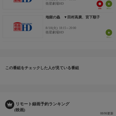
利貸しで豪農の弥左衛門が住んでいた。或る夜、盗賊黒雲団十郎
衛星劇場HD
一味がこの豪農一家を襲い、八人皆殺し、千両箱六個を盗んで逃
げた。村人は内心、天罰だと喜んだが、役人の命により山狩隊を
地獄の蟲 ▼田村高廣、宮下順子
組織した。黒雲一味は、団十郎の情婦お登代ら八人組で一くせも
二くせもある悪人達だった。彼らは土湯峠を越えて吾妻連峰沿い
8/18(火)
18:15～20:00
に米沢藩領内に逃走を図ったが…。
衛星劇場HD
この番組をチェックした人が見ている番組
リモート録画予約ランキング
(映画)
08/06更新