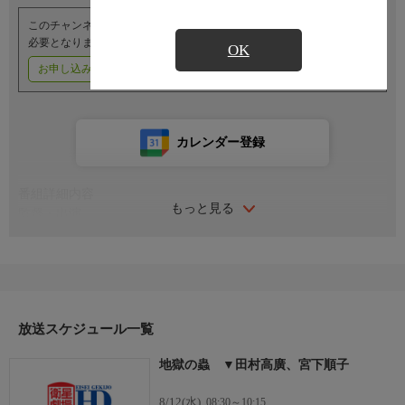
このチャンネルのご視聴には、オプションチャンネル(有料)のご契約が
必要となります。
OK
お申し込みはこちら
ご利用料金はこちら
カレンダー登録
番組詳細内容
もっと見る
監督・出演
監督：山田達雄
原作・脚本：稲垣浩
音楽：すぎやまこういち
出演：田村高廣、宮下順子、沢竜二
今村民路、戸上城太郎、三島謙
放送スケジュール一覧
澤登翠、伊沢一郎、松山省二
柳家小さん、三遊亭圓歌、佐藤陽子
地獄の蟲 ▼田村高廣、宮下順子
番組内容
江戸時代末期、奥州福島藩の城下町のひなびた山村に、悪どい高
8/12(水)
08:30～10:15