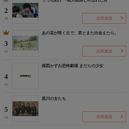
でっちあげ 〜殺人教師と呼ばれた男
2
次回放送
(4)
あの花が咲く丘で、君とまた出会えたら。
3
次回放送
(-)
楳図かずお恐怖劇場 まだらの少女
4
(-)
黒川の女たち
5
次回放送
(-)