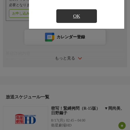
必要となります。
お申し込みはこちら
ご利用料金はこちら
OK
カレンダー登録
番組詳細内容
もっと見る
監督・出演
監督：渡辺護
脚本：小水一男
音楽：飛べないアヒル
出演：岡尚美、日野繭子、可愛ひとみ
野上正義、港雄一、下元史朗
放送スケジュール一覧
土羅吉良、豊島六男、木南清
戸波山文明
密写！緊縛拷問（R-15版） ▼岡尚美、
番組内容
日野繭子
◆エンジェルナイト◆
8/17(月)
02:45～04:00
大正末期から昭和にかけての物語。肺病の妻光子（日野）と二人
衛星劇場HD