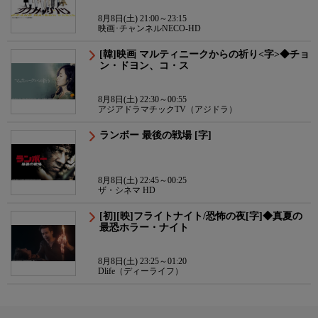
8月8日(土) 21:00～23:15
映画･チャンネルNECO-HD
[韓]映画 マルティニークからの祈り<字>◆チョ
ン・ドヨン、コ・ス
8月8日(土) 22:30～00:55
アジアドラマチックTV（アジドラ）
ランボー 最後の戦場 [字]
8月8日(土) 22:45～00:25
ザ・シネマ HD
[初][映]フライトナイト/恐怖の夜[字]◆真夏の
最恐ホラー・ナイト
8月8日(土) 23:25～01:20
Dlife（ディーライフ）