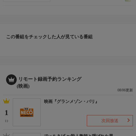
で旅回りの緊縛ショーを続けていた結城（野上）だったが、激務
で光子は亡くなる。数年後、放浪の旅を続けていた結城は、かつ
て緊縛ショーで滞在した旅館の番頭だった佐藤（港）と再会す
る。佐藤に誘われ飲み屋に寄った結城は、そこの女将辰子（日野
二役）が、光子に瓜二つで驚く…
この番組をチェックした人が見ている番組
リモート録画予約ランキング
(映画)
08/06更新
映画『グランメゾン・パリ』
1
次回放送
(-)