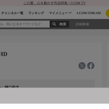
この夏、心を動かす作品特集 | J:COM TV
チャンネル一覧
ランキング
マイメニュー
J:COM STREAM
詳細検索
HD
ー：樋口尚文