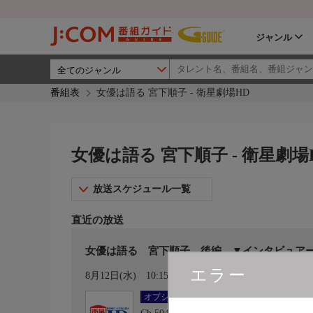
ジャンル
番組表
女優は語る 宮下順子 - 衛星劇場HD
女優は語る 宮下順子 - 衛星劇場
放送スケジュール一覧
直近の放送
女優は語る 宮下順子 後編 ▼インタビュア
エラー
カレンダー登録
8月12日(水)
10:15〜10:45
オプション