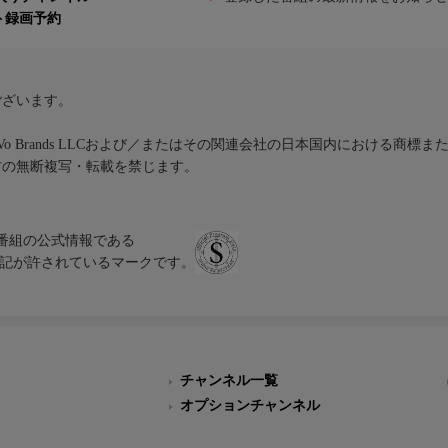
ト録画予約
ございます。
iVo Brands LLCおよび／またはその関連会社の日本国内における商標
材の無断複写・転載を禁じます。
、テレビ番組の公式情報である
スにのみ表記が許されているマークです。
チャンネル一覧
オプションチャンネル