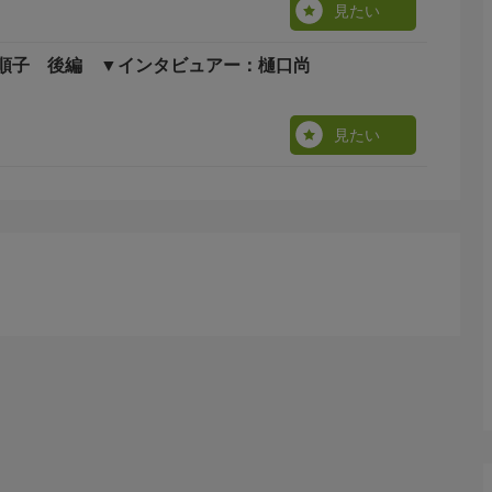
見たい
順子 後編 ▼インタビュアー：樋口尚
見たい