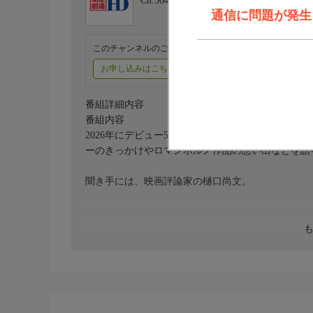
Ch.504
衛星劇場HD
通信に問題が発生しま
このチャンネルのご視聴には、オプションチャンネル(有料
お申し込みはこちら
ご利用料金はこちら
番組詳細内容
番組内容
2026年にデビュー55周年を迎え、今なお現役で
ーのきっかけやロマンポルノ作品の想い出などを語
聞き手には、映画評論家の樋口尚文。