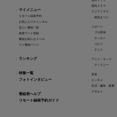
海外ドラマ
国内ドラマ
マイメニュー
アジアドラマ
リモート録画予約
韓流まつり
お気に入りチャンネル
スポーツ
見たい番組一覧
プロ野球
検索ワード登録
サッカー
番組お知らせメール
ゴルフ
マイ番組ページ
テニス
ランキング
アニメ・キッズ
ディズニー
特集一覧
音楽
フォトインタビュー
エンタメ
生活・趣味・教養
アダルト
番組表ヘルプ
リモート録画予約ガイド