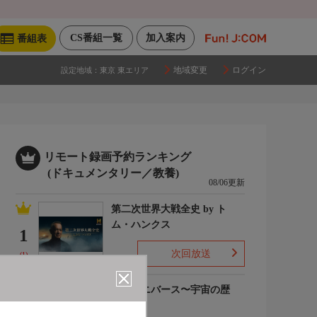
CS番組一覧
加入案内
番組表
地域変更
ログイン
設定地域：
東京 東エリア
リモート録画予約ランキング
(ドキュメンタリー／教養)
08/06更新
第二次世界大戦全史 by ト
ム・ハンクス
1
次回放送
(1)
ザ・ユニバース〜宇宙の歴
史〜S6
2