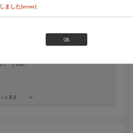
録画予約
見たい
した[error]
)のご契約が必要となります。
OK
映画やテレビドラマなどで活躍する女優・宮下順子が、デビュ
るトーク番組。
もっと見る