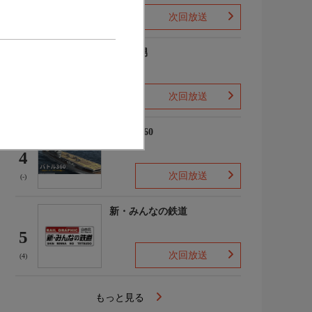
次回放送
(2)
ザ・森男
3
次回放送
(-)
バトル360
4
次回放送
(-)
新・みんなの鉄道
5
次回放送
(4)
もっと見る