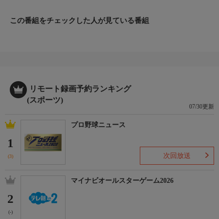
17年前、2009年4月19日、現監督の岸田護がプロのキャリアで初
めての完封勝利を飾ったのが、東京ドーム。
この番組をチェックした人が見ている番組
それから17年。岸田護は指揮官となり、東京ドームに帰ってく
る。
109球を投じた、27歳の岸田護はどのような想いで、この一戦に
挑んでいたのか？
当時の貴重映像とともに本人と試合を振り返る。
番組内容
リモート録画予約ランキング
【8月3日in東京ドーム「オリックス×楽天」】
(スポーツ)
07/30更新
オリックス主催試合、17年ぶりの東京ドーム開催！
チケット情報など詳しくは
プロ野球ニュース
「8/3 オリックス 東京ドーム」で検索
1
8月3日(月) J SPORTS 3 午後5時30分〜 生中継！
次回放送
(3)
マイナビオールスターゲーム2026
2
(-)