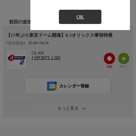
OK
前回の放送
【17年ぶり東京ドーム開催】8.3オリックス事前特番
7月21日(火)
06:00〜06:30
Ch.406
J SPORTS 2 HD
カレンダー登録
番組詳細内容
もっと見る
番組内容
出演者：岸田護、坂口智隆(インタビュアー)
ナレーション：Ｔ−岡田