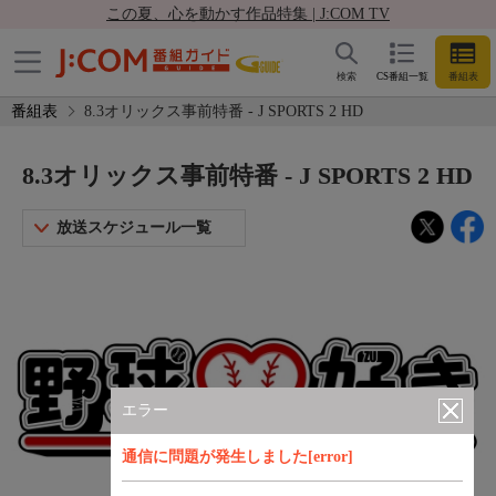
この夏、心を動かす作品特集 | J:COM TV
検索
CS番組一覧
番組表
番組表
8.3オリックス事前特番 - J SPORTS 2 HD
8.3オリックス事前特番 - J SPORTS 2 HD
放送スケジュール一覧
エラー
通信に問題が発生しました[error]