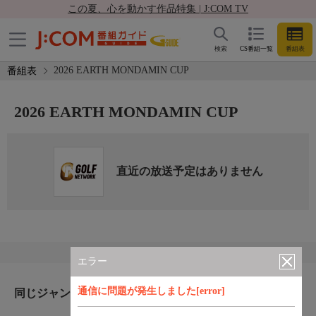
この夏、心を動かす作品特集 | J:COM TV
検索
CS番組一覧
番組表
2026 EARTH MONDAMIN CUP
番組表
2026 EARTH MONDAMIN CUP
直近の放送予定はありません
エラー
通信に問題が発生しました[error]
同じジャンルのおすすめ番組