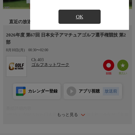
OK
直近の放送
2026年度 第67回 日本女子アマチュアゴルフ選手権競技 第2
部
8月10日(月)
00:30〜02:00
Ch.403
ゴルフネットワーク
カレンダー登録
アプリ視聴
放送前
番組詳細内容
もっと見る
1953年に創始された日本最古の女子ゴルフ個人戦。今年は「北海
道ブルックスカントリークラブ」（北海道）を舞台に熱い戦いが
繰り広げられる。