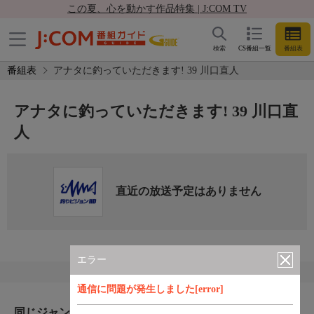
この夏、心を動かす作品特集 | J:COM TV
検索
CS番組一覧
番組表
番組表
アナタに釣っていただきます! 39 川口直人
アナタに釣っていただきます! 39 川口直
人
直近の放送予定はありません
エラー
通信に問題が発生しました[error]
同じジャンルのおすすめ番組