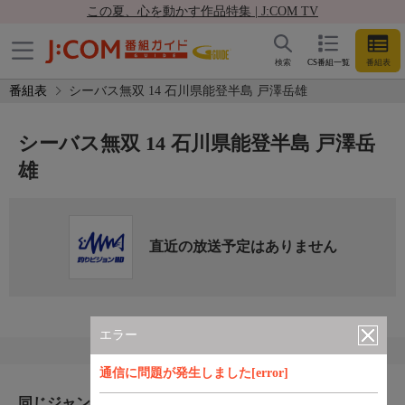
この夏、心を動かす作品特集 | J:COM TV
検索
CS番組一覧
番組表
番組表
シーバス無双 14 石川県能登半島 戸澤岳雄
シーバス無双 14 石川県能登半島 戸澤岳
雄
直近の放送予定はありません
エラー
通信に問題が発生しました[error]
同じジャンルのおすすめ番組