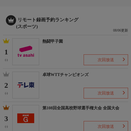
１回戦から決勝まで全球場全試合をライブ中継予定!
番組概要3
リモート録画予約ランキング
参加172チームの球児たちが甲子園を目指して全力で挑む姿はも
(スポーツ)
08/06更新
ちろん、スタンドから声援を送る家族や仲間、吹奏楽部や応援団
など、それぞれの想いが詰まった神奈川の熱い夏を余すことなく
熱闘甲子園
お伝えします!
1
おしらせ
次回放送
(-)
延長時はサブチャンネル(032)でお楽しみください。最大延長１
８時まで。
卓球WTTチャンピオンズ
音楽
2
【2026tvk高校野球神奈川大会中継テーマソング】
次回放送
(-)
アイビー 「僕。」
【2026tvk高校野球神奈川大会中継応援ソング】
MARUKADO 「ふぁいと☆びーと」
第108回全国高校野球選手権大会 全国大会
3
次回放送
(-)