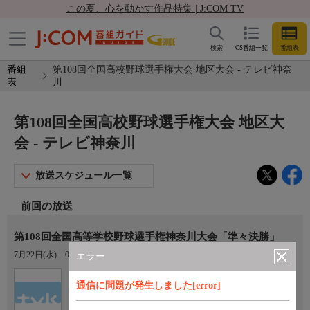
この夏、心を動かす作品特集 | J:COM TV
検索
CS番組一覧
番組表
番組
第108回全国高校野球選手権大会 地区大会 - テレビ神奈
表
川
第108回全国高校野球選手権大会 地区大
会 - テレビ神奈川
放送スケジュール一覧
前回の放送
第108回全国高等学校野球選手権神奈川大会「準々決勝」
7月22日(水)
09:00〜15:30
エラー
Ch.3
通信に問題が発生しました[error]
テレビ神奈川