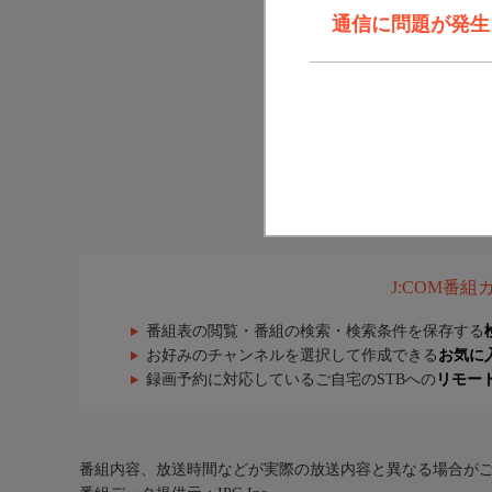
通信に問題が発生しま
J:COM番
番組表の閲覧・番組の検索・検索条件を保存する
お好みのチャンネルを選択して作成できる
お気に
録画予約に対応しているご自宅のSTBへの
リモー
番組内容、放送時間などが実際の放送内容と異なる場合が