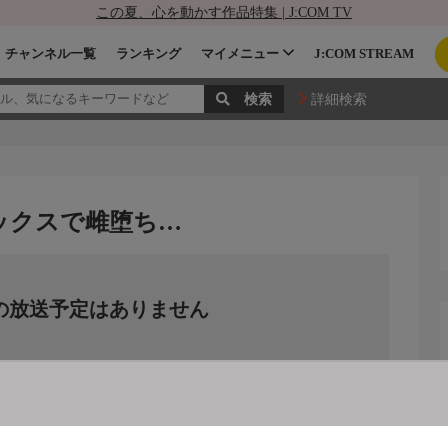
この夏、心を動かす作品特集 | J:COM TV
チャンネル一覧
ランキング
マイメニュー
J:COM STREAM
詳細検索
ックスで雌堕ち…
の放送予定はありません