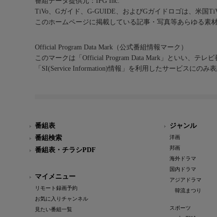
番組データ提供元：IPG Inc.
TiVo、Gガイド、G-GUIDE、およびGガイドロゴは、米国T
このホームページに掲載している記事・写真等あらゆる素
Official Program Data Mark（公式番組情報マーク）
このマークは「Official Program Data Mark」といい
「SI(Service Information)情報」を利用したサービ
番組表
ジャンル
番組検索
洋画
邦画
番組表・チラシPDF
海外ドラマ
国内ドラマ
マイメニュー
アジアドラマ
リモート録画予約
韓流まつり
お気に入りチャンネル
スポーツ
見たい番組一覧