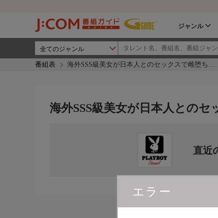
ジャンル
番組表
海外SSS級美女が日本人とのセックスで雌堕ち…
海外SSS級美女が日本人とのセ
直近
エラー