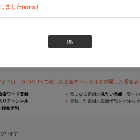
した[error]
OK
組ガイドは、J:COM TVで楽しめる全チャンネルを網羅した番組
検索ワード登録
気になる番組の
見たい番組
一覧への
入りチャンネル
登録した番組の最新情報をお知らせ
ト録画予約
ございます。