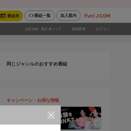
CS番組一覧
加入案内
番組表
地域変更
ログイン
設定地域：
東京 東エリア
同じジャンルのおすすめ番組
キャンペーン・お得な情報