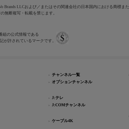
iVo Brands LLCおよび／またはその関連会社の日本国内における商標
材の無断複写・転載を禁じます。
、テレビ番組の公式情報である
スにのみ表記が許されているマークです。
チャンネル一覧
オプションチャンネル
J:テレ
J:COMチャンネル
ケーブル4K