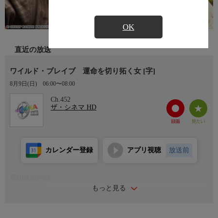
OK
直近の放送
ワイルド・ブレイブ 運命を切り拓く女 [字]
8月9日(日)
06:00〜08:00
Ch.452
ザ・シネマ HD
カレンダー登録
アプリ視聴
放送前
番組詳細内容
もっと見る
【番組詳細】
アメリカがゴールドラッシュに沸いていた時代、自分の力で未来
を切り拓いていく1人の女性がたどる、過酷で数奇な運命を描い