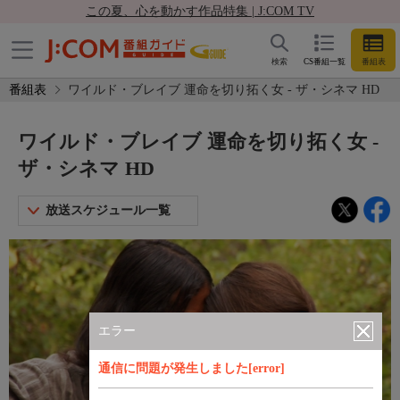
この夏、心を動かす作品特集 | J:COM TV
検索
CS番組一覧
番組表
番組表
ワイルド・ブレイブ 運命を切り拓く女 - ザ・シネマ HD
ワイルド・ブレイブ 運命を切り拓く女 -
ザ・シネマ HD
放送スケジュール一覧
エラー
通信に問題が発生しました[error]