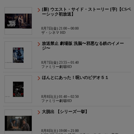
[新] ウエスト・サイド・ストーリー [字]【CSベ
ーシック初放送】
8月7日(金) 21:00～00:00
ザ・シネマ HD
放送禁止 劇場版 洗脳〜邪悪なる鉄のイメー
ジ〜
8月7日(金) 23:55～01:40
ファミリー劇場HD
ほんとにあった！呪いのビデオ５１
8月8日(土) 01:40～02:50
ファミリー劇場HD
大脱出 【シリーズ一挙】
8月8日(土) 19:00～21:00