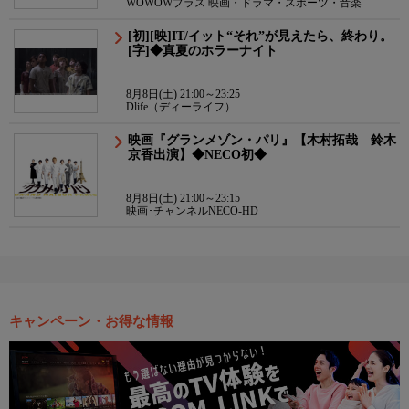
WOWOWプラス 映画・ドラマ・スポーツ・音楽
[初][映]IT/イット“それ”が見えたら、終わり。
[字]◆真夏のホラーナイト
8月8日(土) 21:00～23:25
Dlife（ディーライフ）
映画『グランメゾン・パリ』【木村拓哉 鈴木
京香出演】◆NECO初◆
8月8日(土) 21:00～23:15
映画･チャンネルNECO-HD
キャンペーン・お得な情報