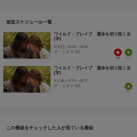
たウエスタン・ドラマ(2010年・アメリカ・100分・カラー)
【監督・製作・脚本】スーザ・ランバート・バウザー
【出演】ケリー・ニクソン、アレフ・アイン、エリック・マクレ
イ、シーラ・ドイルほか
放送スケジュール一覧
ワイルド・ブレイブ 運命を切り拓く女
[字]
8/9(日)
06:00～08:00
ザ・シネマ HD
ワイルド・ブレイブ 運命を切り拓く女
[字]
9/2(水)
07:05～08:55
ザ・シネマ HD
この番組をチェックした人が見ている番組