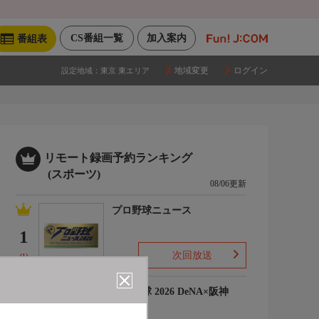
CS番組一覧
加入案内
番組表
地域変更
ログイン
設定地域：
東京 東エリア
リモート録画予約ランキング
(スポーツ)
08/06更新
プロ野球ニュース
1
次回放送
(1)
プロ野球 2026 DeNA×阪神
2