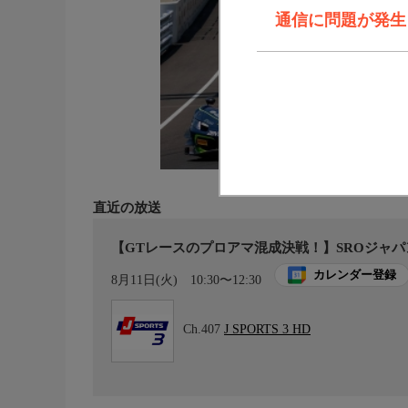
通信に問題が発生しま
直近の放送
【GTレースのプロアマ混成決戦！】SROジャパンカ
カレンダー登録
8月11日(火)
10:30〜12:30
Ch.407
J SPORTS 3 HD