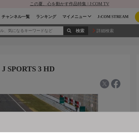
この夏、心を動かす作品特集 | J:COM TV
チャンネル一覧
ランキング
マイメニュー
J:COM STREAM
詳細検索
 SPORTS 3 HD