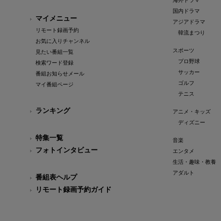
海外ドラマ
国内ドラマ
マイメニュー
アジアドラマ
リモート録画予約
韓流まつり
お気に入りチャンネル
スポーツ
見たい番組一覧
プロ野球
検索ワード登録
サッカー
番組お知らせメール
ゴルフ
マイ番組ページ
テニス
ランキング
アニメ・キッズ
ディズニー
特集一覧
音楽
フォトインタビュー
エンタメ
生活・趣味・教養
アダルト
番組表ヘルプ
リモート録画予約ガイド