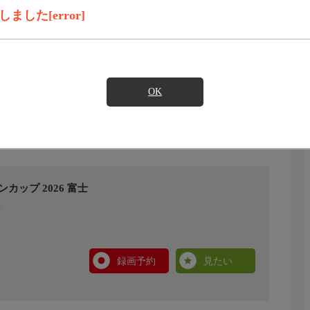
した[error]
OK
ップ 2026 富士
録画予約
見たい