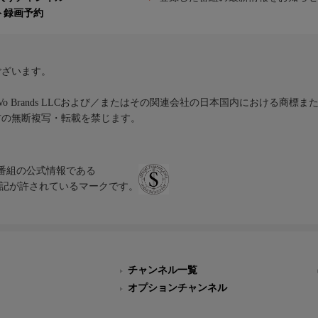
ト録画予約
ございます。
iVo Brands LLCおよび／またはその関連会社の日本国内における商標
材の無断複写・転載を禁じます。
、テレビ番組の公式情報である
スにのみ表記が許されているマークです。
チャンネル一覧
オプションチャンネル