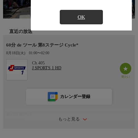
OK
直近の放送
60分 de ツール 第8ステージ Cycle*
8月18日(火)
01:00〜02:00
Ch.405
J SPORTS 1 HD
カレンダー登録
番組詳細内容
もっと見る
番組内容
世界三大スポーツイベントの一つといわれるツール・ド・フラン
ス。総合優勝の証“マイヨ・ジョーヌ”に袖を通すため、有力選手