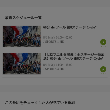
たちが熱い火花を散らす。
美しいコース、沿道の熱狂的なファン、そしてその中を疾走する
放送スケジュール一覧
選手たち。その全てが世界最高峰！
60分 de ツール 第8ステージ Cycle*
【ツール・ド・フランス中継HP】
https://www.jsports.co.jp/cycle/tour/
8/18(火)
01:00～02:00
J SPORTS 1 HD
【8/22ブエルタ開幕！全ステージ一挙放
送】60分 de ツール 第8ステージ Cycle*
8/18(火)
14:00～15:00
J SPORTS 4 HD
この番組をチェックした人が見ている番組